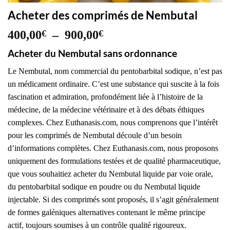
Acheter des comprimés de Nembutal
Plage
400,00
€
–
900,00
€
de
Acheter du Nembutal sans ordonnance
prix :
400,00€
Le Nembutal, nom commercial du pentobarbital sodique, n’est pas
à
un médicament ordinaire. C’est une substance qui suscite à la fois
900,00€
fascination et admiration, profondément liée à l’histoire de la
médecine, de la médecine vétérinaire et à des débats éthiques
complexes. Chez Euthanasis.com, nous comprenons que l’intérêt
pour les comprimés de Nembutal découle d’un besoin
d’informations complètes. Chez Euthanasis.com, nous proposons
uniquement des formulations testées et de qualité pharmaceutique,
que vous souhaitiez acheter du Nembutal liquide par voie orale,
du pentobarbital sodique en poudre ou du Nembutal liquide
injectable. Si des comprimés sont proposés, il s’agit généralement
de formes galéniques alternatives contenant le même principe
actif, toujours soumises à un contrôle qualité rigoureux.