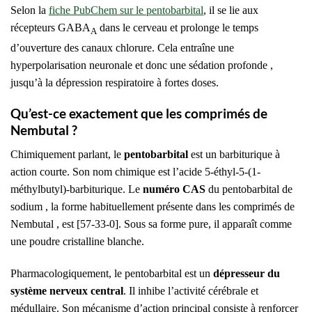
Selon la
fiche PubChem sur le pentobarbital
, il se lie aux
récepteurs GABA
dans le cerveau et prolonge le temps
A
d’ouverture des canaux chlorure. Cela entraîne une
hyperpolarisation neuronale et donc une sédation profonde ,
jusqu’à la dépression respiratoire à fortes doses.
Qu’est-ce exactement que les comprimés de
Nembutal ?
Chimiquement parlant, le
pentobarbital
est un barbiturique à
action courte. Son nom chimique est l’acide 5-éthyl-5-(1-
méthylbutyl)-barbiturique. Le
numéro CAS
du pentobarbital de
sodium , la forme habituellement présente dans les comprimés de
Nembutal , est [57-33-0]. Sous sa forme pure, il apparaît comme
une poudre cristalline blanche.
Pharmacologiquement, le pentobarbital est un
dépresseur du
système nerveux central
. Il inhibe l’activité cérébrale et
médullaire. Son mécanisme d’action principal consiste à renforcer