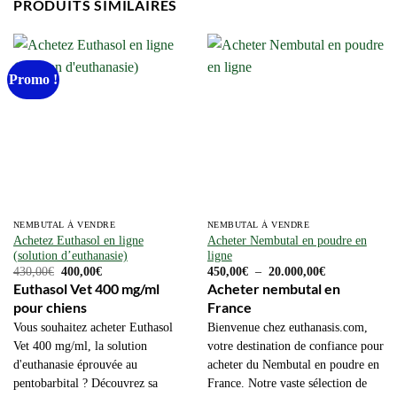
PRODUITS SIMILAIRES
Promo !
NEMBUTAL À VENDRE
NEMBUTAL À VENDRE
Achetez Euthasol en ligne
Acheter Nembutal en poudre en
(solution d’euthanasie)
ligne
Le
Le
Plage
430,00
€
400,00
€
450,00
€
–
20.000,00
€
prix
prix
de
Euthasol Vet 400 mg/ml
Acheter nembutal en
initial
actuel
prix :
pour chiens
France
était :
est :
450,00€
430,00€.
400,00€.
à
Vous souhaitez acheter Euthasol
Bienvenue chez euthanasis.com,
20.000,00€
Vet 400 mg/ml, la solution
votre destination de confiance pour
d'euthanasie éprouvée au
acheter du Nembutal en poudre en
pentobarbital ? Découvrez sa
France. Notre vaste sélection de