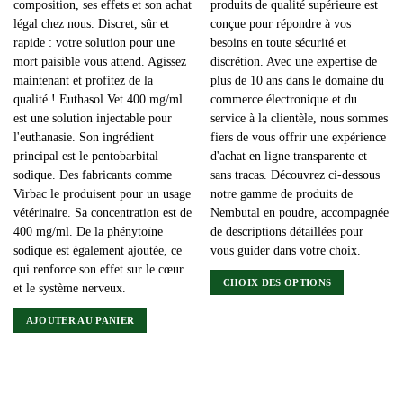
composition, ses effets et son achat
produits de qualité supérieure est
légal chez nous. Discret, sûr et
conçue pour répondre à vos
rapide : votre solution pour une
besoins en toute sécurité et
mort paisible vous attend. Agissez
discrétion. Avec une expertise de
maintenant et profitez de la
plus de 10 ans dans le domaine du
qualité ! Euthasol Vet 400 mg/ml
commerce électronique et du
est une solution injectable pour
service à la clientèle, nous sommes
l'euthanasie. Son ingrédient
fiers de vous offrir une expérience
principal est le pentobarbital
d'achat en ligne transparente et
sodique. Des fabricants comme
sans tracas. Découvrez ci-dessous
Virbac le produisent pour un usage
notre gamme de produits de
vétérinaire. Sa concentration est de
Nembutal en poudre, accompagnée
400 mg/ml. De la phénytoïne
de descriptions détaillées pour
sodique est également ajoutée, ce
vous guider dans votre choix.
qui renforce son effet sur le cœur
CHOIX DES OPTIONS
et le système nerveux.
Ce
AJOUTER AU PANIER
produit
a
plusieurs
variations.
Les