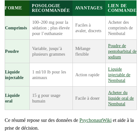
POSOLOGIE
LIEN DE
FORME
AVANTAGES
RECOMMANDÉE
COMMANDE
100–200 mg pour la
Acheter des
Faciles à
Comprimés
sédation ; plus élevée
comprimés de
avaler, discrets
pour l’euthanasie
Nembutal
Poudre de
Variable, jusqu’à
Mélange
Poudre
pentobarbital de
plusieurs grammes
flexible
sodium
Liquide
Liquide
1 ml/10 lb pour les
Action rapide
injectable de
injectable
animaux
Nembutal
Acheter du
Liquide
15 g pour usage
Facile à doser
liquide oral de
oral
humain
Nembutal
Ce résumé repose sur des données de
PsychonautWiki
et aide à la
prise de décision.