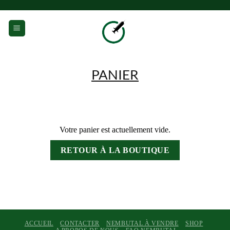
Passer
au
0
contenu
PANIER
Votre panier est actuellement vide.
RETOUR À LA BOUTIQUE
ACCUEIL
CONTACTER
NEMBUTAL À VENDRE
SHOP