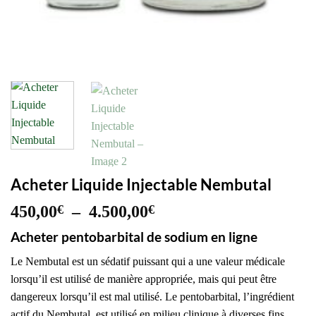
Acheter Liquide Injectable Nembutal
Plage
450,00
€
–
4.500,00
€
de
Acheter pentobarbital de sodium en ligne
prix :
450,00€
Le Nembutal est un sédatif puissant qui a une valeur médicale
à
lorsqu’il est utilisé de manière appropriée, mais qui peut être
4.500,00€
dangereux lorsqu’il est mal utilisé. Le pentobarbital, l’ingrédient
actif du Nembutal, est utilisé en milieu clinique à diverses fins