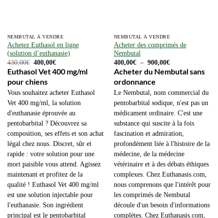
NEMBUTAL À VENDRE
NEMBUTAL À VENDRE
Achetez Euthasol en ligne
Acheter des comprimés de
(solution d’euthanasie)
Nembutal
Le
Le
Plage
430,00
€
400,00
€
400,00
€
–
900,00
€
prix
prix
de
Euthasol Vet 400 mg/ml
Acheter du Nembutal sans
initial
actuel
prix :
pour chiens
ordonnance
était :
est :
400,00€
430,00€.
400,00€.
à
Vous souhaitez acheter Euthasol
Le Nembutal, nom commercial du
900,00€
Vet 400 mg/ml, la solution
pentobarbital sodique, n'est pas un
d'euthanasie éprouvée au
médicament ordinaire. C'est une
pentobarbital ? Découvrez sa
substance qui suscite à la fois
composition, ses effets et son achat
fascination et admiration,
légal chez nous. Discret, sûr et
profondément liée à l'histoire de la
rapide : votre solution pour une
médecine, de la médecine
mort paisible vous attend. Agissez
vétérinaire et à des débats éthiques
maintenant et profitez de la
complexes. Chez Euthanasis.com,
qualité ! Euthasol Vet 400 mg/ml
nous comprenons que l'intérêt pour
est une solution injectable pour
les comprimés de Nembutal
l'euthanasie. Son ingrédient
découle d'un besoin d'informations
principal est le pentobarbital
complètes. Chez Euthanasis.com,