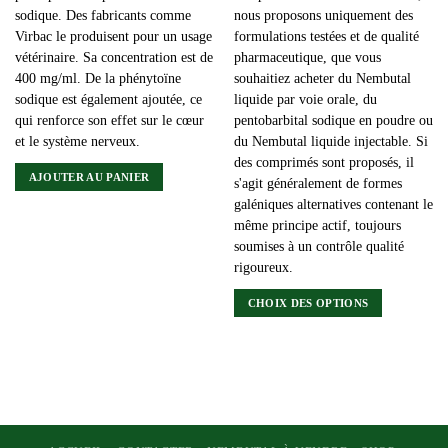
sodique. Des fabricants comme
nous proposons uniquement des
Virbac le produisent pour un usage
formulations testées et de qualité
vétérinaire. Sa concentration est de
pharmaceutique, que vous
400 mg/ml. De la phénytoïne
souhaitiez acheter du Nembutal
sodique est également ajoutée, ce
liquide par voie orale, du
qui renforce son effet sur le cœur
pentobarbital sodique en poudre ou
et le système nerveux.
du Nembutal liquide injectable. Si
des comprimés sont proposés, il
AJOUTER AU PANIER
s'agit généralement de formes
galéniques alternatives contenant le
même principe actif, toujours
soumises à un contrôle qualité
rigoureux.
CHOIX DES OPTIONS
Ce
produit
a
plusieurs
variations.
Les