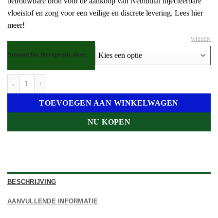
betrouwbare bron voor de aankoop van Nembutal injecteerbare
vloeistof en zorg voor een veilige en discrete levering. Lees hier
meer!
WISSEN
Amount for therapeutic dose
Nembutal injecteerbare vloeistof kopen Nederland aantal
TOEVOEGEN AAN WINKELWAGEN
NU KOPEN
BESCHRIJVING
AANVULLENDE INFORMATIE