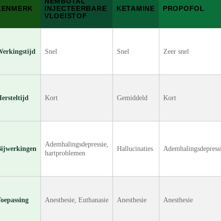
NEMBUTAL
KENMERK
INJECTEERBARE
KETAMINE
PROPOFOL
VLOEISTOF
erkingstijd
Snel
Snel
Zeer snel
ersteltijd
Kort
Gemiddeld
Kort
Ademhalingsdepressie,
ijwerkingen
Hallucinaties
Ademhalingsdepress
hartproblemen
oepassing
Anesthesie, Euthanasie
Anesthesie
Anesthesie