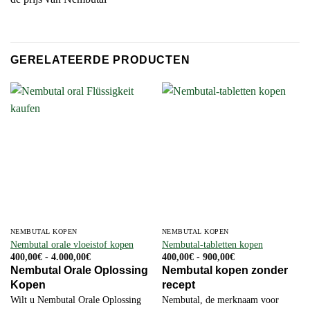
GERELATEERDE PRODUCTEN
NEMBUTAL KOPEN
NEMBUTAL KOPEN
Nembutal orale vloeistof kopen
Nembutal-tabletten kopen
Prijsklasse:
Prijsklasse:
400,00
€
-
4.000,00
€
400,00
€
-
900,00
€
400,00€
400,00€
Nembutal Orale Oplossing
Nembutal kopen zonder
tot
tot
Kopen
recept
4.000,00€
900,00€
Wilt u Nembutal Orale Oplossing
Nembutal, de merknaam voor