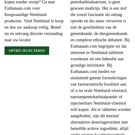
kopen zonder recept? Ga naar
pentobarbitalnatrium, is geen
Euthanasis.com voor
gewoon medicijn. Het is een stof
hoogwaardige Nembutal-
die zowel fascinatie als ontzag
producten. Vind Nembutal te koop
opwekt en die nauw verweven is
en doe uw aankoop veilig. Bestel
met de geschiedenis van de
nu en ontvang discrete verzending
geneeskunde, de diergeneeskunde
naar uw locatie.
en complexe ethische debatten. Bij
Euthanasis.com begrijpen we dat
OPTIES SELECTEREN
interesse in Nembutal-tabletten
Dit
voortkomt uit een behoefte aan
product
grondige informatie. Bij
heeft
Euthanasis.com bieden we
meerdere
uitsluitend geteste formuleringen
variaties.
van farmaceutische kwaliteit aan,
Deze
of u nu orale Nembutal-vloeistof,
optie
natriumpentobarbitalpoeder of
kan
injecteerbare Nembutal-vloeistof
gekozen
wilt kopen. Als er tabletten worden
worden
aangeboden, zijn dit meestal
op
alternatieve doseringsvormen met
de
hetzelfde actieve ingrediënt, altijd
productpagina
onder strenge kwaliteitscontrole.