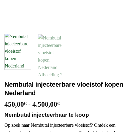
Nembutal injecteerbare vloeistof kopen
Nederland
Prijsklasse:
450,00
€
-
4.500,00
€
450,00€
Nembutal injecteerbaar te koop
tot
4.500,00€
Op zoek naar Nembutal injecteerbare vloeistof? Ontdek een