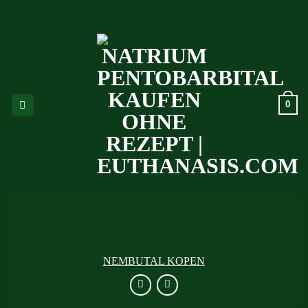
Ga
naar
inhoud
0
NEMBUTAL KOPEN