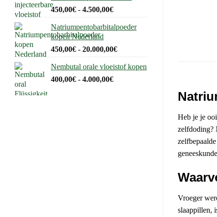
Prijsklasse:
450,00
€
-
4.500,00
€
450,00€
Natriumpentobarbitalpoeder
tot
kopen Nederland
4.500,00€
Prijsklasse:
450,00
€
-
20.000,00
€
450,00€
Nembutal orale vloeistof kopen
tot
Prijsklasse:
400,00
€
-
4.000,00
€
20.000,00€
400,00€
Natriu
tot
4.000,00€
Heb je je oo
zelfdoding? 
zelfbepaalde
geneeskunde
Waarv
Vroeger werd
slaappillen,