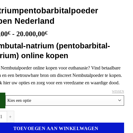
triumpentobarbitalpoeder
pen Nederland
Prijsklasse:
,00
€
-
20.000,00
€
450,00€
butal-natrium (pentobarbital-
tot
20.000,00€
rium) online kopen
 Nembutalpoeder online kopen voor euthanasie? Vind betaalbare
n en een betrouwbare bron om discreet Nembutalpoeder te kopen.
 hier uw opties en zorg voor een vreedzame en waardige dood.
WISSEN
mpentobarbitalpoeder kopen Nederland aantal
TOEVOEGEN AAN WINKELWAGEN