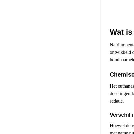
Wat is
Natriumpento
ontwikkeld o
houdbaarheid
Chemisc
Het euthanas
doseringen le
sedatie.
Verschil 
Hoewel de vl
met name nut