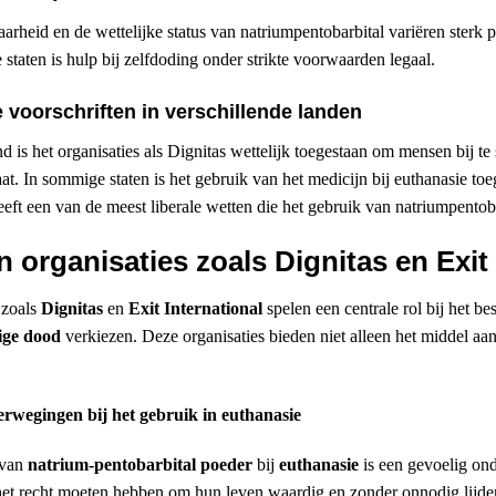
arheid en de wettelijke status van natriumpentobarbital variëren sterk
staten is hulp bij zelfdoding onder strikte voorwaarden legaal.
e voorschriften in verschillende landen
d is het organisaties als Dignitas wettelijk toegestaan ​​om mensen bij te
aat. In sommige staten is het gebruik van het medicijn bij euthanasie toeg
eft een van de meest liberale wetten die het gebruik van natriumpentobar
n organisaties zoals Dignitas en Exit 
 zoals
Dignitas
en
Exit International
spelen een centrale rol bij het be
ge dood
verkiezen. Deze organisaties bieden niet alleen het middel a
erwegingen bij het gebruik in euthanasie
 van
natrium-pentobarbital poeder
bij
euthanasie
is een gevoelig ond
et recht moeten hebben om hun leven waardig en zonder onnodig lijde