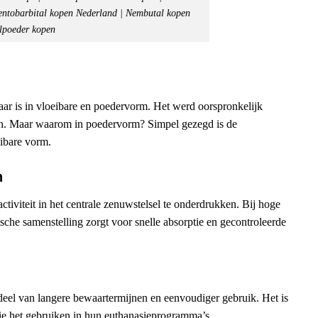
entobarbital kopen Nederland | Nembutal kopen
lpoeder kopen
aar is in vloeibare en poedervorm. Het werd oorspronkelijk
hten. Maar waarom in poedervorm? Simpel gezegd is de
eibare vorm.
n
tiviteit in het centrale zenuwstelsel te onderdrukken. Bij hoge
ische samenstelling zorgt voor snelle absorptie en gecontroleerde
deel van langere bewaartermijnen en eenvoudiger gebruik. Het is
 die het gebruiken in hun euthanasieprogramma’s.