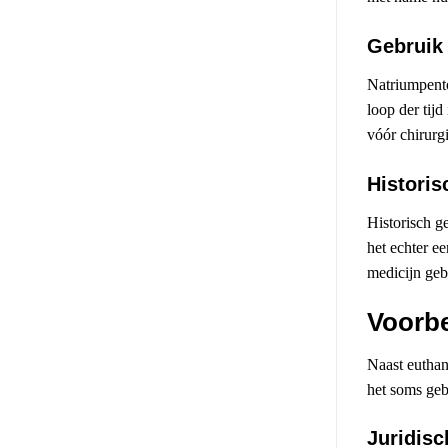
Gebruik
Natriumpento
loop der tij
vóór chirurg
Histori
Historisch g
het echter e
medicijn geb
Voorbe
Naast euthan
het soms geb
Juridisc