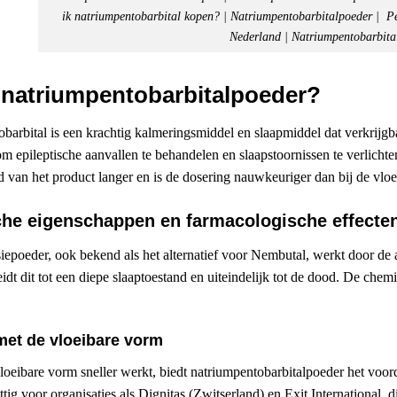
ik natriumpentobarbital kopen? | Natriumpentobarbitalpoeder | P
Nederland | Natriumpentobarbita
 natriumpentobarbitalpoeder?
barbital is een krachtig kalmeringsmiddel en slaapmiddel dat verkrijgb
m epileptische aanvallen te behandelen en slaapstoornissen te verlic
 van het product langer en is de dosering nauwkeuriger dan bij de vlo
he eigenschappen en farmacologische effecte
iepoeder, ook bekend als het alternatief voor Nembutal, werkt door de ac
idt dit tot een diepe slaaptoestand en uiteindelijk tot de dood. De chem
met de vloeibare vorm
oeibare vorm sneller werkt, biedt natriumpentobarbitalpoeder het voor
tig voor organisaties als Dignitas (Zwitserland) en Exit International,