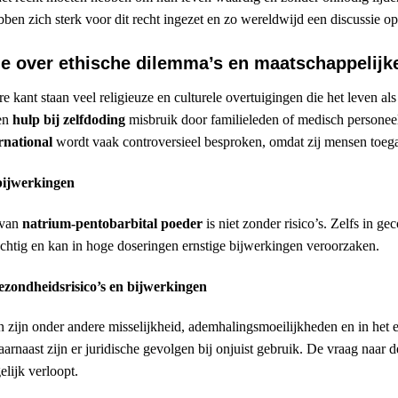
ben zich sterk voor dit recht ingezet en zo wereldwijd een discussie o
e over ethische dilemma’s en maatschappelijk
e kant staan veel religieuze en culturele overtuigingen die het leven al
en
hulp bij zelfdoding
misbruik door familieleden of medisch personeel
rnational
wordt vaak controversieel besproken, omdat zij mensen toe
 bijwerkingen
 van
natrium-pentobarbital poeder
is niet zonder risico’s. Zelfs in 
achtig en kan in hoge doseringen ernstige bijwerkingen veroorzaken.
ezondheidsrisico’s en bijwerkingen
 zijn onder andere misselijkheid, ademhalingsmoeilijkheden en in het er
arnaast zijn er juridische gevolgen bij onjuist gebruik. De vraag naar d
elijk verloopt.