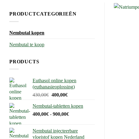
PRODUCTCATEGORIEËN
Nembutal kopen
Nembutal te koop
PRODUCTS
Euthasol online kopen
(euthanasieoplossing)
Oorspronkelijke
Huidige
430,00
€
400,00
€
prijs
prijs
Nembutal-tabletten kopen
was:
is:
Prijsklasse:
400,00
€
-
430,00€.
900,00
€
400,00€.
400,00€
tot
Nembutal injecteerbare
900,00€
vloeistof kopen Nederland