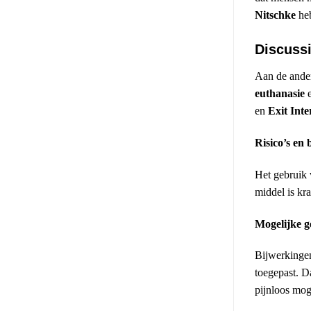
Nitschke
heb
Discussi
Aan de ander
euthanasie
en
Exit Inte
Risico’s en
Het gebruik
middel is kr
Mogelijke g
Bijwerkingen
toegepast. Da
pijnloos mog