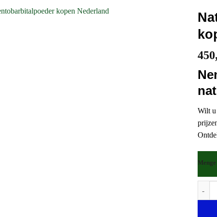
Na
ko
450
Nem
nat
Wilt u
prijze
Ontdek
Menge
Natriu