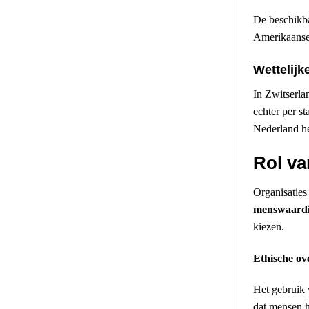
De beschikba
Amerikaanse 
Wettelijk
In Zwitserlan
echter per st
Nederland he
Rol va
Organisaties
menswaardi
kiezen.
Ethische ov
Het gebruik
dat mensen h