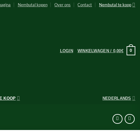
pagina
Nembutal kopen
Over ons
Contact
Nembutal te koop
0
LOGIN
WINKELWAGEN /
0,00
€
E KOOP
NEDERLANDS