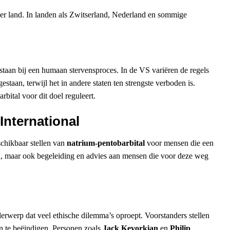
 per land. In landen als Zwitserland, Nederland en sommige
 staan ​​bij een humaan stervensproces. In de VS variëren de regels
estaan, terwijl het in andere staten ten strengste verboden is.
bital voor dit doel reguleert.
International
schikbaar stellen van
natrium-pentobarbital
voor mensen die een
an, maar ook begeleiding en advies aan mensen die voor deze weg
erwerp dat veel ethische dilemma’s oproept. Voorstanders stellen
n te beëindigen. Personen zoals
Jack Kevorkian
en
Philip