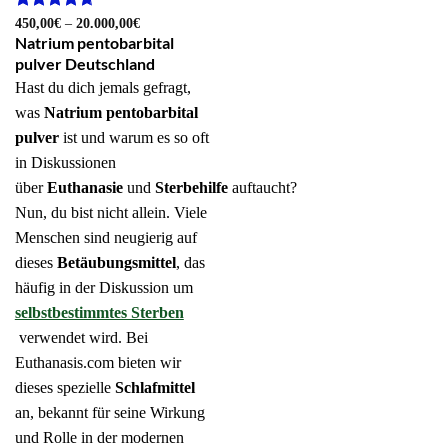
Bewertet
Preisspanne:
450,00
€
–
20.000,00
€
450,00€
mit
4.64
Natrium pentobarbital
bis
von 5
pulver Deutschland
20.000,00€
Hast du dich jemals gefragt,
was
Natrium pentobarbital
pulver
ist und warum es so oft
in Diskussionen
über
Euthanasie
und
Sterbehilfe
auftaucht?
Nun, du bist nicht allein. Viele
Menschen sind neugierig auf
dieses
Betäubungsmittel
, das
häufig in der Diskussion um
selbstbestimmtes Sterben
verwendet wird. Bei
Euthanasis.com bieten wir
dieses spezielle
Schlafmittel
an, bekannt für seine Wirkung
und Rolle in der modernen