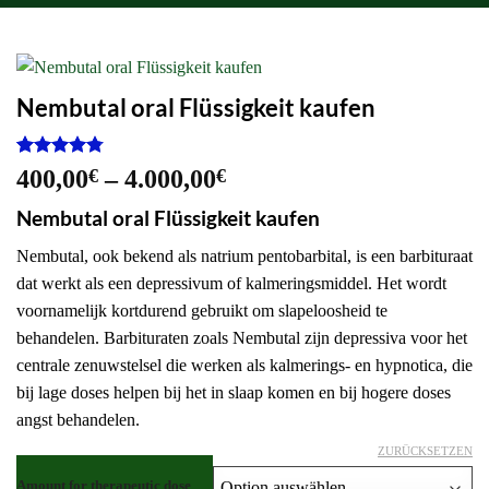
Nembutal oral Flüssigkeit kaufen
Bewertet
4
Preisspanne:
400,00
€
–
4.000,00
€
mit
4.75
400,00€
von 5,
Nembutal oral Flüssigkeit kaufen
basierend
bis
auf
4.000,00€
Nembutal, ook bekend als natrium pentobarbital, is een barbituraat
Kundenbewertungen
dat werkt als een depressivum of kalmeringsmiddel. Het wordt
voornamelijk kortdurend gebruikt om slapeloosheid te
behandelen. Barbituraten zoals Nembutal zijn depressiva voor het
centrale zenuwstelsel die werken als kalmerings- en hypnotica, die
bij lage doses helpen bij het in slaap komen en bij hogere doses
angst behandelen.
ZURÜCKSETZEN
Amount for therapeutic dose