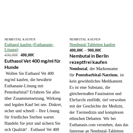
NEMBUTAL KAUFEN
NEMBUTAL KAUFEN
Euthasol kaufen (Euthanasie-
Nembutal-Tabletten kaufen
Lösung)
Preisspanne:
400,00
€
–
900,00
€
400,00€
Ursprünglicher
Aktueller
430,00
€
400,00
€
Nembutal in Berlin
bis
Preis
Preis
Euthasol Vet 400 mg/ml für
rezeptfrei kaufen
900,00€
war:
ist:
Hunde
430,00€
400,00€.
Nembutal
, der Markenname
Wollen Sie Euthasol Vet 400
für
Pentobarbital-Natrium
, ist
mg/ml kaufen, die bewährte
kein gewöhnliches Medikament.
Euthanasie-Lösung mit
Es ist eine Substanz, die
Pentobarbital? Erfahren Sie alles
gleichermaßen Faszination und
über Zusammensetzung, Wirkung
Ehrfurcht einflößt, tief verwoben
und legalen Kauf bei uns. Diskret,
mit der Geschichte der Medizin,
sicher und schnell – Ihre Lösung
der Tiermedizin und komplexen
für friedliches Sterben wartet.
ethischen Debatten. Wir bei
Handeln Sie jetzt und sichern Sie
Euthanasis.com verstehen, dass das
sich Qualität! . Euthasol Vet 400
Interesse an Nembutal-Tabletten