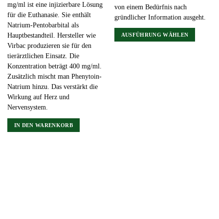
mg/ml ist eine injizierbare Lösung
von einem Bedürfnis nach
für die Euthanasie. Sie enthält
gründlicher Information ausgeht.
Natrium-Pentobarbital als
AUSFÜHRUNG WÄHLEN
Hauptbestandteil. Hersteller wie
Virbac produzieren sie für den
Dieses
tierärztlichen Einsatz. Die
Produkt
Konzentration beträgt 400 mg/ml.
weist
Zusätzlich mischt man Phenytoin-
mehrere
Natrium hinzu. Das verstärkt die
Varianten
Wirkung auf Herz und
auf.
Nervensystem.
Die
Optionen
IN DEN WARENKORB
können
auf
der
Produktseite
gewählt
werden