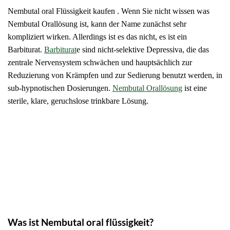
Nembutal oral Flüssigkeit kaufen . Wenn Sie nicht wissen was
Nembutal Orallösung ist, kann der Name zunächst sehr
kompliziert wirken.
Allerdings ist es das nicht, es ist ein
Barbiturat.
Barbiturat
e sind nicht-selektive Depressiva, die das
zentrale Nervensystem schwächen und hauptsächlich zur
Reduzierung von Krämpfen und zur Sedierung benutzt werden, in
sub-hypnotischen Dosierungen.
Nembutal Orallösung
ist eine
sterile, klare, geruchslose trinkbare Lösung.
comprar nembutal online |
nembutal online kaufen erfahrungen |
nembutal kaufen seriös |
nembutal kaufen |
nembutal kaufen
erfahrungen |
nembutal kaufen ohne rezept |
nembutal kaufen
deutschland|nembutal kaufen berlin |
nembutal kaufen preis |
nembutal flüssigkeit |
Buy Nembutal powder
Was ist Nembutal oral flüssigkeit?