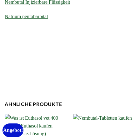
Nembutal Injizierbare Flüssigkeit
Natrium pentobarbital
comprar nembutal online |
nembutal kaufen ohne rezept |nembutal
kaufen berlin |nembutal kaufen in holland |nembutal kaufen
schweiz |nembutal pulver |nembutal kaufen deutschland |
nembutal gdzie kupic |
nembutal online kaufen erfahrungen |
Home
ÄHNLICHE PRODUKTE
Angebot!