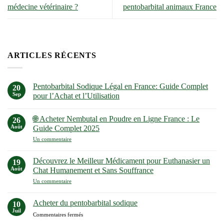
médecine vétérinaire ?
pentobarbital animaux France
ARTICLES RÉCENTS
Pentobarbital Sodique Légal en France: Guide Complet
20
Sep
pour l’Achat et l’Utilisation
Aucun
commentaire
🌐 Acheter Nembutal en Poudre en Ligne France : Le
sur
26
Pentobarbital
Août
Guide Complet 2025
Sodique
Légal
sur
Un commentaire
en
🌐
France:
Acheter
Guide
Nembutal
Découvrez le Meilleur Médicament pour Euthanasier un
19
Complet
en
Août
Chat Humanement et Sans Souffrance
pour
Poudre
l’Achat
en
sur
Un commentaire
et
Ligne
Découvrez
l’Utilisation
France
le
:
Meilleur
Acheter du pentobarbital sodique
10
Le
Médicament
Guide
Juil
pour
sur
Commentaires fermés
Complet
Euthanasier
Acheter
2025