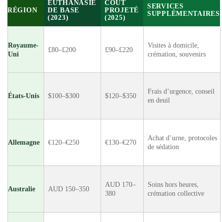
EUTHANASIE
COÛT
SERVICES
RÉGION
DE BASE
PROJETÉ
SUPPLÉMENTAIRES
(2023)
(2025)
Royaume-
Visites à domicile,
£80–£200
£90–£220
Uni
crémation, souvenirs
Frais d’urgence, conseil
États-Unis
$100–$300
$120–$350
en deuil
Achat d’urne, protocoles
Allemagne
€120–€250
€130–€270
de sédation
AUD 170–
Soins hors heures,
Australie
AUD 150–350
380
crémation collective