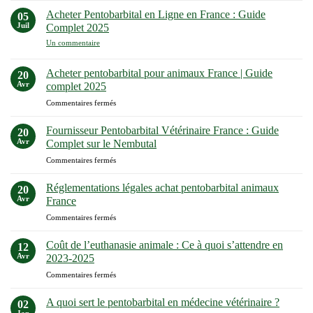
un
du
Chat
Acheter Pentobarbital en Ligne en France : Guide
05
Humanement
pentobarbital
Juil
Complet 2025
et
sodique
Sans
sur
Un commentaire
Souffrance
Acheter
Pentobarbital
en
Acheter pentobarbital pour animaux France | Guide
20
Ligne
Avr
complet 2025
en
France
sur
Commentaires fermés
:
Acheter
Guide
Complet
pentobarbital
Fournisseur Pentobarbital Vétérinaire France : Guide
20
2025
pour
Avr
Complet sur le Nembutal
animaux
sur
Commentaires fermés
France
Fournisseur
|
Pentobarbital
Guide
Réglementations légales achat pentobarbital animaux
20
Vétérinaire
complet
Avr
France
France
2025
sur
Commentaires fermés
:
Réglementations
Guide
légales
Complet
Coût de l’euthanasie animale : Ce à quoi s’attendre en
12
achat
sur
Avr
2023-2025
pentobarbital
le
sur
Commentaires fermés
animaux
Nembutal
Coût
France
de
A quoi sert le pentobarbital en médecine vétérinaire ?
02
l’euthanasie
Jan