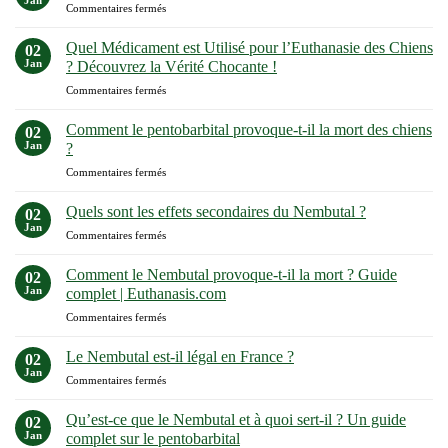
sur
Commentaires fermés
animale
A
:
quoi
Quel Médicament est Utilisé pour l’Euthanasie des Chiens
Ce
02
sert
Jan
à
? Découvrez la Vérité Chocante !
le
quoi
sur
Commentaires fermés
pentobarbital
s’attendre
Quel
en
en
Médicament
médecine
Comment le pentobarbital provoque-t-il la mort des chiens
02
2023-
est
vétérinaire
Jan
?
2025
Utilisé
?
sur
Commentaires fermés
pour
Comment
l’Euthanasie
le
des
Quels sont les effets secondaires du Nembutal ?
02
pentobarbital
Chiens
Jan
sur
Commentaires fermés
provoque-
?
Quels
t-
Découvrez
sont
Comment le Nembutal provoque-t-il la mort ? Guide
il
02
la
les
Jan
la
complet | Euthanasis.com
Vérité
effets
mort
Chocante
sur
Commentaires fermés
secondaires
des
!
Comment
du
chiens
le
Nembutal
Le Nembutal est-il légal en France ?
02
?
Nembutal
?
Jan
sur
Commentaires fermés
provoque-
Le
t-
Nembutal
Qu’est-ce que le Nembutal et à quoi sert-il ? Un guide
il
02
est-
Jan
la
complet sur le pentobarbital
il