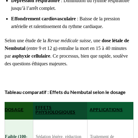
Dépression respiratoire
: Diminution du rythme respiratoire
jusqu’à l’arrêt complet.
Effondrement cardiovasculaire
: Baisse de la pression
artérielle et ralentissement du rythme cardiaque.
Selon une étude de la
Revue médicale suisse
, une
dose létale de
Nembutal
(entre 9 et 12 g) entraîne la mort en 15 à 40 minutes
par
asphyxie cellulaire
. Ce processus, bien que rapide, soulève
des questions éthiques majeures.
Tableau comparatif : Effets du Nembutal selon le dosage
EFFETS
DOSAGE
APPLICATIONS
PHYSIOLOGIQUES
Faible (100-
Sédation légère, réduction
Traitement de