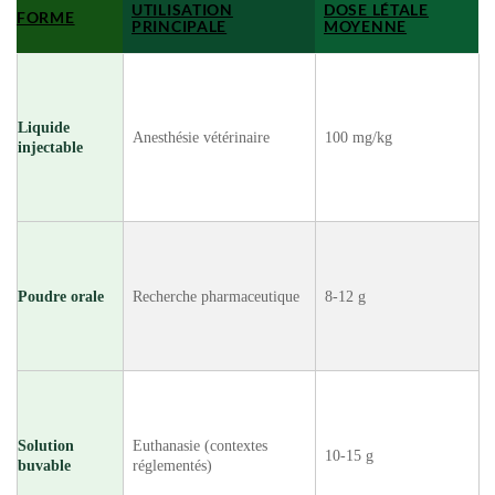
UTILISATION
DOSE LÉTALE
FORME
PRINCIPALE
MOYENNE
Liquide
Anesthésie vétérinaire
100 mg/kg
injectable
Poudre orale
Recherche pharmaceutique
8-12 g
Solution
Euthanasie (contextes
10-15 g
buvable
réglementés)