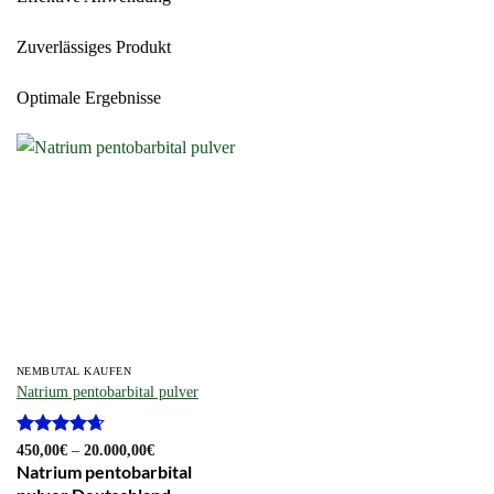
Zuverlässiges Produkt
Optimale Ergebnisse
NEMBUTAL KAUFEN
Natrium pentobarbital pulver
Bewertet
Preisspanne:
450,00
€
–
20.000,00
€
450,00€
mit
4.64
Natrium pentobarbital
bis
von 5
20.000,00€