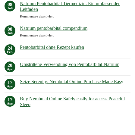
Pentobarbital
Natrium Pentobarbital Tiermedizin: Ein umfassender
08
Kaufen:
Juli
Leitfaden
Ihr
für
Kommentare deaktiviert
Leitfaden
Natrium
für
Pentobarbital
den
Natrium pentobarbital compendium
08
Tiermedizin:
sicheren
Juli
für
Kommentare deaktiviert
Ein
und
Natrium
umfassender
legalen
pentobarbital
Pentobarbital ohne Rezept kaufen
Leitfaden
24
Kauf
compendium
Feb.
Keine
Kommentare
zu
Umstrittene Verwendung von Pentobarbital-Natrium
20
Pentobarbital
ohne
Apr.
Keine
Rezept
Kommentare
kaufen
zu
Seize Serenity: Nembutal Online Purchase Made Easy
17
Umstrittene
Verwendung
Apr.
Keine
von
Kommentare
Pentobarbital-
zu
Natrium
Buy Nembutal Online Safely easily for access Peaceful
17
Seize
Serenity:
Apr.
Sleep
Nembutal
Keine
Online
Kommentare
Purchase
zu
Made
Buy
Easy
Nembutal
Online
Safely