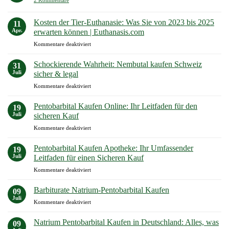
2 Kommentare
Pentobarbital
online
kaufen
Kosten der Tier-Euthanasie: Was Sie von 2023 bis 2025
11
Deutschland
Apr.
erwarten können | Euthanasis.com
für
Kommentare deaktiviert
Kosten
der
Schockierende Wahrheit: Nembutal kaufen Schweiz
31
Tier-
Juli
sicher & legal
Euthanasie:
für
Kommentare deaktiviert
Was
Schockierende
Sie
Wahrheit:
von
Pentobarbital Kaufen Online: Ihr Leitfaden für den
19
Nembutal
2023
Juli
sicheren Kauf
kaufen
bis
für
Kommentare deaktiviert
Schweiz
2025
Pentobarbital
sicher
erwarten
Kaufen
&
Pentobarbital Kaufen Apotheke: Ihr Umfassender
können
19
Online:
legal
Juli
Leitfaden für einen Sicheren Kauf
|
Ihr
Euthanasis.com
für
Kommentare deaktiviert
Leitfaden
Pentobarbital
für
Kaufen
den
Barbiturate Natrium-Pentobarbital Kaufen
09
Apotheke:
sicheren
Juli
für
Kommentare deaktiviert
Ihr
Kauf
Barbiturate
Umfassender
Natrium-
Natrium Pentobarbital Kaufen in Deutschland: Alles, was
Leitfaden
09
Pentobarbital