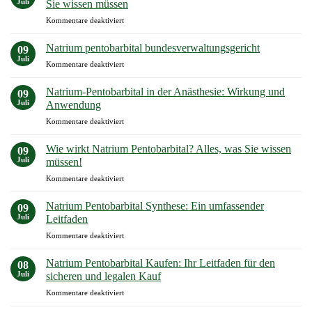
Juli
für
Sie wissen müssen
Kaufen
einen
für
Kommentare deaktiviert
Sicheren
Natrium
Kauf
Pentobarbital
Natrium pentobarbital bundesverwaltungsgericht
09
Kaufen
Juli
für
Kommentare deaktiviert
in
Natrium
Deutschland:
pentobarbital
Natrium-Pentobarbital in der Anästhesie: Wirkung und
Alles,
09
bundesverwaltungsgericht
Juli
was
Anwendung
Sie
für
Kommentare deaktiviert
wissen
Natrium-
müssen
Pentobarbital
Wie wirkt Natrium Pentobarbital? Alles, was Sie wissen
09
in
Juli
müssen!
der
für
Kommentare deaktiviert
Anästhesie:
Wie
Wirkung
wirkt
und
Natrium Pentobarbital Synthese: Ein umfassender
09
Natrium
Anwendung
Juli
Leitfaden
Pentobarbital?
für
Kommentare deaktiviert
Alles,
Natrium
was
Pentobarbital
Sie
Natrium Pentobarbital Kaufen: Ihr Leitfaden für den
08
Synthese:
wissen
Juli
sicheren und legalen Kauf
Ein
müssen!
für
Kommentare deaktiviert
umfassender
Natrium
Leitfaden