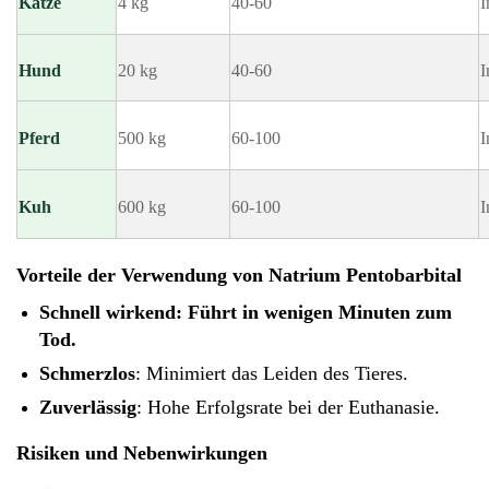
Katze
4 kg
40-60
I
Hund
20 kg
40-60
I
Pferd
500 kg
60-100
I
Kuh
600 kg
60-100
I
Vorteile der Verwendung von Natrium Pentobarbital
Schnell wirkend
: Führt in wenigen Minuten zum
Tod.
Schmerzlos
: Minimiert das Leiden des Tieres.
Zuverlässig
: Hohe Erfolgsrate bei der Euthanasie.
Risiken und Nebenwirkungen