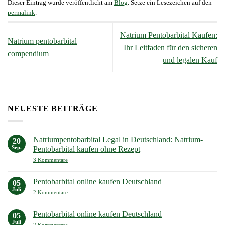
Dieser Eintrag wurde veröffentlicht am
Blog
. Setze ein Lesezeichen auf den
permalink
.
Natrium Pentobarbital Kaufen:
Natrium pentobarbital
Ihr Leitfaden für den sicheren
compendium
und legalen Kauf
NEUESTE BEITRÄGE
Natriumpentobarbital Legal in Deutschland: Natrium-
20
Sep.
Pentobarbital kaufen ohne Rezept
zu
3 Kommentare
Natriumpentobarbital
Legal
in
Pentobarbital online kaufen Deutschland
05
Deutschland:
Juli
Natrium-
zu
2 Kommentare
Pentobarbital
Pentobarbital
kaufen
online
ohne
kaufen
Pentobarbital online kaufen Deutschland
05
Rezept
Deutschland
Juli
zu