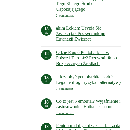
Twój
Tego Silnego Środka
przewodnik
Uspokajającego!
po
do
2 komentarze
bezpiecznym
Pentobarbital
i
to
legalnym
Lek
akim Lekiem Usypia Się
18
z
zakupie
sie
Zwierzęta? Przewodnik po
Grupy
Barbituranów:
Eutanazji Zwierząt
Odkryj
Brak
Tajemnice
komentarzy
Tego
Gdzie Kupić Pentobarbital w
do
18
Silnego
akim
Środka
sie
Polsce i Europie? Przewodnik po
Lekiem
Uspokajającego!
Bezpiecznych Źródłach
Usypia
Się
Brak
Zwierzęta?
komentarzy
Przewodnik
Jak zdobyć pentobarbital sodu?
do
18
po
Gdzie
sie
Legalne drogi, ryzyka i alternatywy
Eutanazji
Kupić
Zwierząt
Pentobarbital
do
1 komentarz
w
Jak
Polsce
zdobyć
i
pentobarbital
Co to jest Nembutal? Wyjaśnienie i
18
Europie?
sodu?
sie
zastosowanie | Euthanasis.com
Przewodnik
Legalne
po
drogi,
do
3 komentarze
Bezpiecznych
ryzyka
Co
Źródłach
i
to
alternatywy
jest
Pentobarbital jak działa: Jak Działa
18
Nembutal?
sie