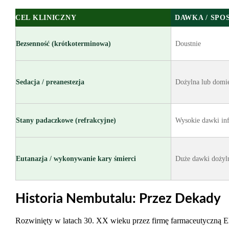
CEL KLINICZNY
DAWKA / SPO
Bezsenność (krótkoterminowa)
Doustnie
Sedacja / preanestezja
Dożylna lub domi
Stany padaczkowe (refrakcyjne)
Wysokie dawki in
Eutanazja / wykonywanie kary śmierci
Duże dawki dożyln
Historia Nembutalu: Przez Dekady
Rozwinięty w latach 30. XX wieku przez firmę farmaceutyczną Eli