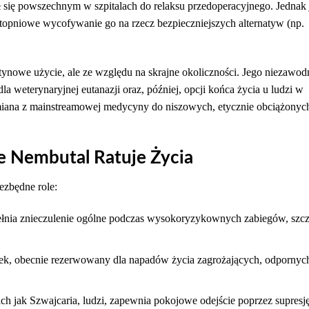
 się powszechnym w szpitalach do relaksu przedoperacyjnego. Jednak
topniowe wycofywanie go na rzecz bezpieczniejszych alternatyw (np.
tynowe użycie, ale ze względu na skrajne okoliczności. Jego niezawo
weterynaryjnej eutanazji oraz, później, opcji końca życia u ludzi w
ana z mainstreamowej medycyny do niszowych, etycznie obciążonych 
e Nembutal Ratuje Życia
ezbędne role:
łnia znieczulenie ogólne podczas wysokoryzykownych zabiegów, szcz
zek, obecnie rezerwowany dla napadów życia zagrożających, odpornyc
kich jak Szwajcaria, ludzi, zapewnia pokojowe odejście poprzez supresj