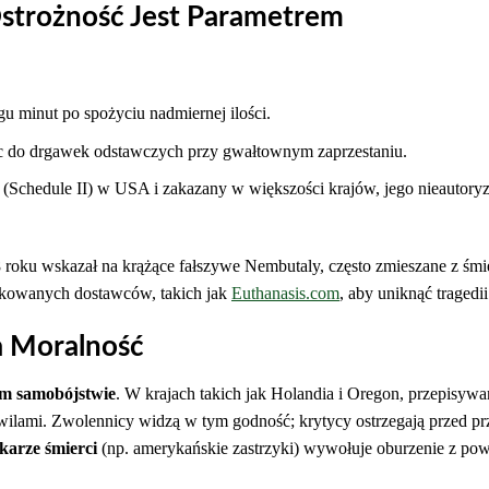
Ostrożność Jest Parametrem
u minut po spożyciu nadmiernej ilości.
c do drgawek odstawczych przy gwałtownym zaprzestaniu.
 (Schedule II) w USA i zakazany w większości krajów, jego nieautor
oku wskazał na krążące fałszywe Nembutaly, często zmieszane z śmi
kowanych dostawców, takich jak
Euthanasis.com
, aby uniknąć tragedii
a Moralność
 samobójstwie
. W krajach takich jak Holandia i Oregon, przepisywa
hwilami. Zwolennicy widzą w tym godność; krytycy ostrzegają przed p
karze śmierci
(np. amerykańskie zastrzyki) wywołuje oburzenie z po