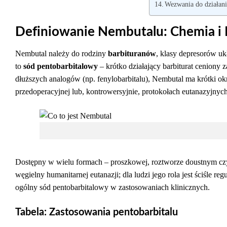
Wezwania do działan
Definiowanie Nembutalu: Chemia i K
Nembutal należy do rodziny
barbituranów
, klasy depresorów u
to
sód pentobarbitalowy
– krótko działający barbiturat ceniony 
dłuższych analogów (np. fenylobarbitalu), Nembutal ma krótki okre
przedoperacyjnej lub, kontrowersyjnie, protokołach eutanazyjnych
Dostępny w wielu formach – proszkowej, roztworze doustnym czy 
węgielny humanitarnej eutanazji; dla ludzi jego rola jest ściśle 
ogólny sód pentobarbitalowy w zastosowaniach klinicznych.
Tabela: Zastosowania pentobarbitalu