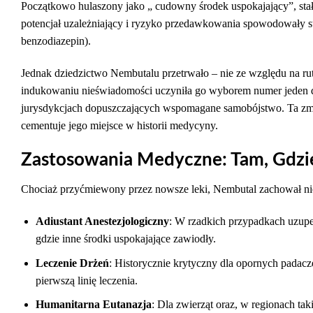
Początkowo hulaszony jako „ cudowny środek uspokajający”, stał
potencjał uzależniający i ryzyko przedawkowania spowodowały s
benzodiazepin).
Jednak dziedzictwo Nembutalu przetrwało – nie ze względu na ru
indukowaniu nieświadomości uczyniła go wyborem numer jeden dla 
jurysdykcjach dopuszczających wspomagane samobójstwo. Ta zmi
cementuje jego miejsce w historii medycyny.
Zastosowania Medyczne: Tam, Gdzi
Chociaż przyćmiewony przez nowsze leki, Nembutal zachował ni
Adiustant Anestezjologiczny
: W rzadkich przypadkach uzupe
gdzie inne środki uspokajające zawiodły.
Leczenie Drżeń
: Historycznie krytyczny dla opornych padac
pierwszą linię leczenia.
Humanitarna Eutanazja
: Dla zwierząt oraz, w regionach ta