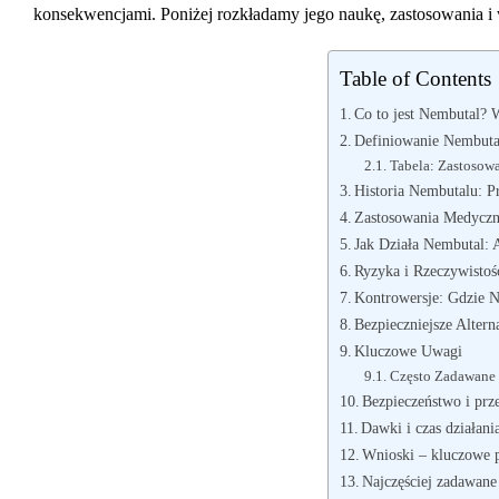
konsekwencjami. Poniżej rozkładamy jego naukę, zastosowania i 
Table of Contents
Co to jest Nembutal? W
Definiowanie Nembutal
Tabela: Zastosowa
Historia Nembutalu: P
Zastosowania Medyczn
Jak Działa Nembutal:
Ryzyka i Rzeczywistoś
Kontrowersje: Gdzie 
Bezpieczniejsze Alter
Kluczowe Uwagi
Często Zadawane 
Bezpieczeństwo i prz
Dawki i czas działani
Wnioski – kluczowe 
Najczęściej zadawane