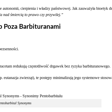
ące autonomii, cierpienia i władzy państwowej. Jak zauważyła bioetyk d
a nad śmiercią to prawo czy przywilej.”
p Poza Barbituranami
bezsenności.
tiracetam redukują częstotliwość drgawek bez ryzyka barbituranowego.
 eutanazja zwierząt), te postępy minimalizują jego systemowe stosow
ntobarbital Synonyms