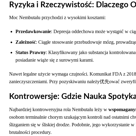
Ryzyka i Rzeczywistość: Dlaczego 
Moc Nembutalu przychodzi z wysokimi kosztami:
Przedawkowanie
: Depresja oddechowa może wystąpić w ciąg
Zależność
: Ciągłe stosowanie przebudowuje mózg, prowadzą
Status Prawny
: Klasyfikowany jako substancja kontrolowana
posiadanie wiąże się z surowymi karami.
Nawet legalne użycie wymaga czujności. Komunikat FDA z 2018 r
zanieczyszczeniami. Przy pozyskiwaniu należy优先ować zweryfi
Kontrowersje: Gdzie Nauka Spotyk
Najbardziej kontrowersyjna rola Nembutalu leży w
wspomaganym
osobom terminalnie chorym szukającym kontroli nad ostatnimi c
ślizganiem się w śliskiej drodze. Podobnie, jego wykorzystanie w
brutalności procedury.