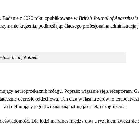
yka. Badanie z 2020 roku opublikowane w
British Journal of Anaesthesia
manie krążenia, podkreślając dlaczego profesjonalna administracja j
ntobarbital jak działa
jący neuroprzekaźnik mózgu. Poprzez wiązanie się z receptorami 
tatecznie depresję oddechową. Ten ciąg wyjaśnia zarówno terapeutycz
 fakt definiujący jego dwuznaczną naturę jako leku i zagrożenia.
nieświadomość. Dla ludzi margines między ulgą a ryzykiem zwęża się d