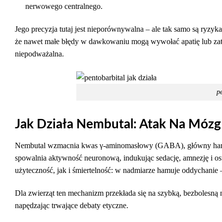
nerwowego centralnego.
Jego precyzja tutaj jest nieporównywalna – ale tak samo są ryz
że nawet małe błędy w dawkowaniu mogą wywołać apatię lub zatrzy
niepodważalna.
pe
Jak Działa Nembutal: Atak Na Mózg
Nembutal wzmacnia kwas γ-aminomasłowy (GABA), główny hamu
spowalnia aktywność neuronową, indukując sedację, amnezję i os
użyteczność, jak i śmiertelność: w nadmiarze hamuje oddychanie –
Dla zwierząt ten mechanizm przekłada się na szybką, bezbolesną 
napędzając trwające debaty etyczne.