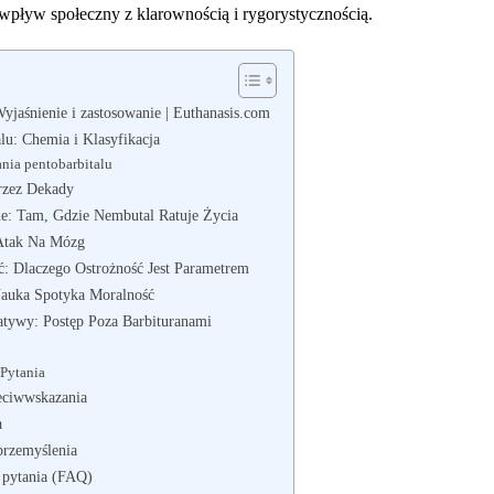
wpływ społeczny z klarownością i rygorystycznością.
yjaśnienie i zastosowanie | Euthanasis.com
u: Chemia i Klasyfikacja
nia pentobarbitalu
rzez Dekady
e: Tam, Gdzie Nembutal Ratuje Życia
 Atak Na Mózg
ć: Dlaczego Ostrożność Jest Parametrem
Nauka Spotyka Moralność
natywy: Postęp Poza Barbituranami
Pytania
eciwwskazania
a
przemyślenia
 pytania (FAQ)