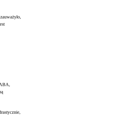
zauważyło,
est
GABA,
ną
rastycznie,