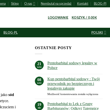
ówna
Sklep
O nas
Nembutal na sprzedaż
Kontakt
BLOG-Pl
0
LOGOWANIE
KOSZYK /
0,00
€
BLOG-PL
POLSKI
OSTATNIE POSTY
Pentobarbital sodowy legalny w
21
wrz
Polsce
Brak
komentarzy
Kup pentobarbital sodowy : Twój
do
08
Pentobarbital
wrz
przewodnik po bezpiecznym i
sodowy
legalnym zakupie
legalny
w
Kup
Możliwość komentowania
została wyłączona
 jako
sód
Polsce
pentobarbital
etyce.
sodowy
Pentobarbital to Lek z Grupy
19
:
łczuciem i
sie
Barbituranów: Odkryj Tajemnice