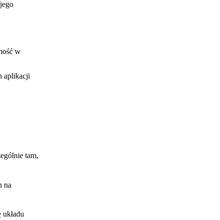
 jego
dność w
aplikacji
ególnie tam,
h na
ę układu