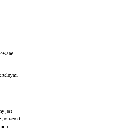
yzowane
ertelnymi
.
ny jest
rzymusem i
wodu