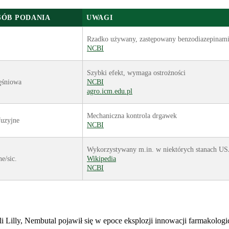
SÓB PODANIA
UWAGI
Rzadko używany, zastępowany benzodiazepinam
NCBI
Szybki efekt, wymaga ostrożności
ęśniowa
NCBI
agro.icm.edu.pl
Mechaniczna kontrola drgawek
fuzyjne
NCBI
Wykorzystywany m.in. w niektórych stanach U
e/sic.
Wikipedia
NCBI
 Lilly, Nembutal pojawił się w epoce eksplozji innowacji farmakologi