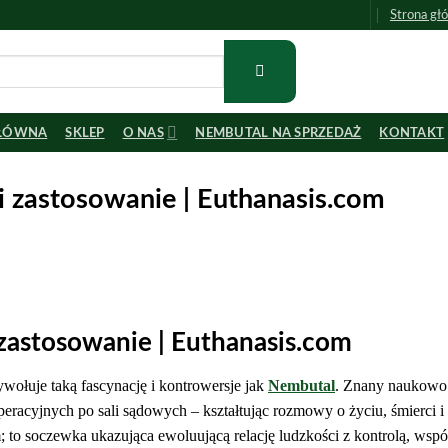
Strona gł
GŁÓWNA
SKLEP
O NAS
NEMBUTAL NA SPRZEDAŻ
KONTAKT
i zastosowanie | Euthanasis.com
 zastosowanie | Euthanasis.com
wołuje taką fascynację i kontrowersje jak
Nembutal
. Znany naukowo
 operacyjnych po sali sądowych – kształtując rozmowy o życiu, śmierci i 
 to soczewka ukazująca ewoluującą relację ludzkości z kontrolą, wspó