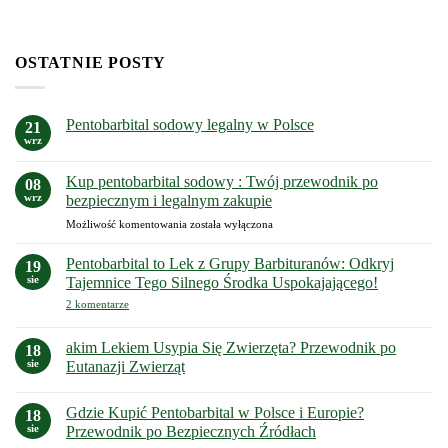
OSTATNIE POSTY
Pentobarbital sodowy legalny w Polsce
21
wrz
Brak
komentarzy
do
Kup pentobarbital sodowy : Twój przewodnik po
08
Pentobarbital
sodowy
wrz
bezpiecznym i legalnym zakupie
legalny
w
Kup
Możliwość komentowania
została wyłączona
Polsce
pentobarbital
sodowy
Pentobarbital to Lek z Grupy Barbituranów: Odkryj
19
:
sie
Tajemnice Tego Silnego Środka Uspokajającego!
Twój
do
2 komentarze
przewodnik
Pentobarbital
po
to
Lek
bezpiecznym
akim Lekiem Usypia Się Zwierzęta? Przewodnik po
18
z
i
sie
Eutanazji Zwierząt
Grupy
legalnym
Barbituranów:
Brak
zakupie
Odkryj
komentarzy
Tajemnice
Gdzie Kupić Pentobarbital w Polsce i Europie?
do
18
Tego
akim
sie
Przewodnik po Bezpiecznych Źródłach
Silnego
Lekiem
Środka