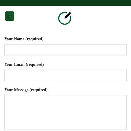
Przewiń
do
0
zawartości
Your Name (required)
Your Email (required)
Your Message (required)