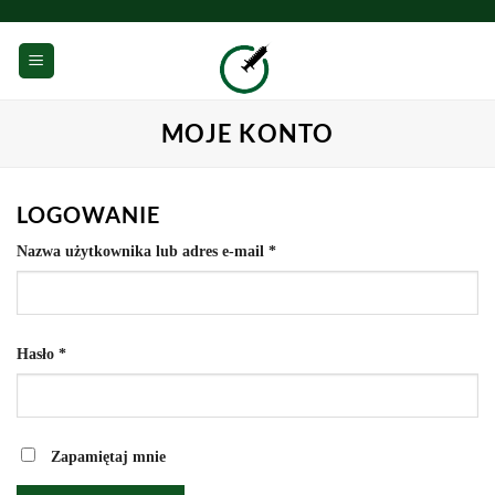
Przewiń
do
0
zawartości
MOJE KONTO
LOGOWANIE
Wymagane
Nazwa użytkownika lub adres e-mail
*
Wymagane
Hasło
*
Zapamiętaj mnie