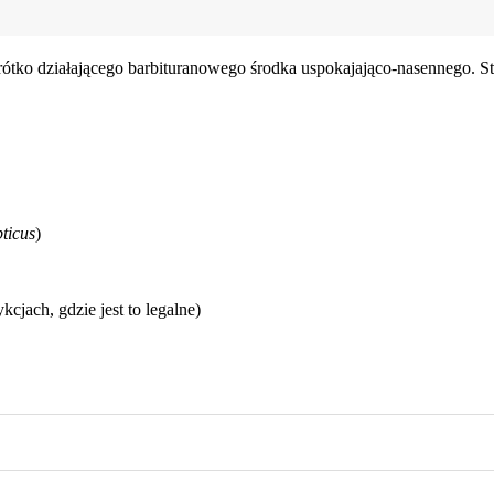
ótko działającego barbituranowego środka uspokajająco-nasennego. S
pticus
)
jach, gdzie jest to legalne)