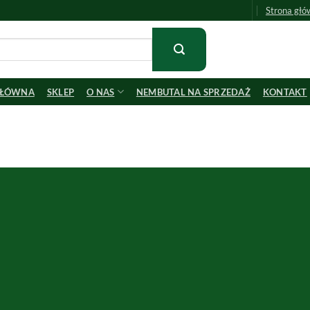
Strona głó
GŁÓWNA
SKLEP
O NAS
NEMBUTAL NA SPRZEDAŻ
KONTAKT
 zadawane pytani
 Kup pentobarbit
 znajdziesz odpowiedzi na wszystkie nurtujące Cię