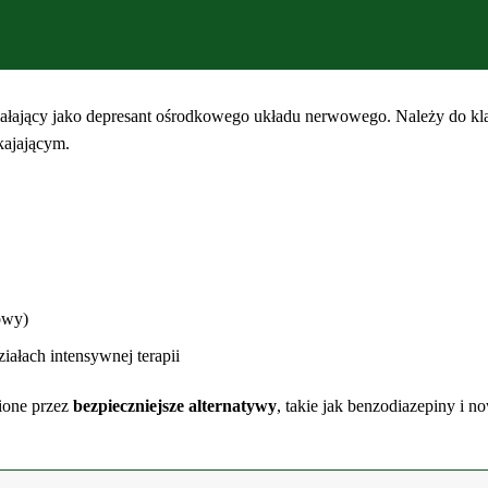
ne na Euthanasis.com już dziś!
ziałający jako depresant ośrodkowego układu nerwowego. Należy do k
kajającym.
owy)
ałach intensywnej terapii
ione przez
bezpieczniejsze alternatywy
, takie jak benzodiazepiny i n