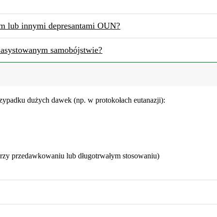
lem lub innymi depresantami OUN?
b asystowanym samobójstwie?
zypadku dużych dawek (np. w protokołach eutanazji):
przy przedawkowaniu lub długotrwałym stosowaniu)