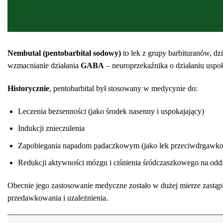
kupić prawdziwy pentobarbital onli
Nembutal (pentobarbital sodowy)
to lek z grupy barbituranów, d
wzmacnianie działania
GABA
– neuroprzekaźnika o działaniu uspo
Historycznie
, pentobarbital był stosowany w medycynie do:
Leczenia bezsenności (jako środek nasenny i uspokajający)
Indukcji znieczulenia
Zapobiegania napadom padaczkowym (jako lek przeciwdrgawk
Redukcji aktywności mózgu i ciśnienia śródczaszkowego na oddzi
Obecnie jego zastosowanie medyczne zostało w dużej mierze zastąp
przedawkowania i uzależnienia.