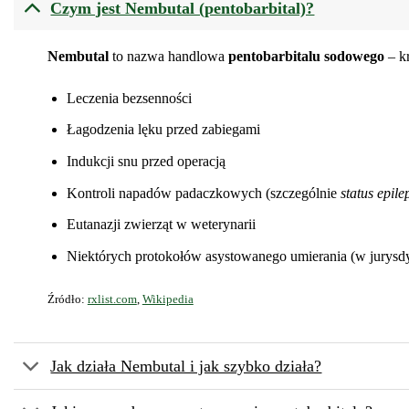
Czym jest Nembutal (pentobarbital)?
Nembutal
to nazwa handlowa
pentobarbitalu sodowego
– kr
Leczenia bezsenności
Łagodzenia lęku przed zabiegami
Indukcji snu przed operacją
Kontroli napadów padaczkowych (szczególnie
status epile
Eutanazji zwierząt w weterynarii
Niektórych protokołów asystowanego umierania (w jurysdykc
Źródło:
rxlist.com
,
Wikipedia
Jak działa Nembutal i jak szybko działa?