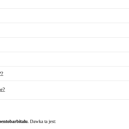
??
ie?
entobarbitalu
. Dawka ta jest: