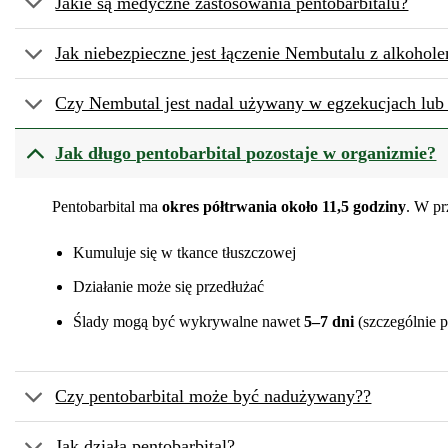
Jakie są medyczne zastosowania pentobarbitalu?
Jak niebezpieczne jest łączenie Nembutalu z alkoho
Czy Nembutal jest nadal używany w egzekucjach lu
Jak długo pentobarbital pozostaje w organizmie?
Pentobarbital ma
okres półtrwania około 11,5 godziny
. W pr
Kumuluje się w tkance tłuszczowej
Działanie może się przedłużać
Ślady mogą być wykrywalne nawet
5–7 dni
(szczególnie 
Czy pentobarbital może być nadużywany??
Jak działa pentobarbital?