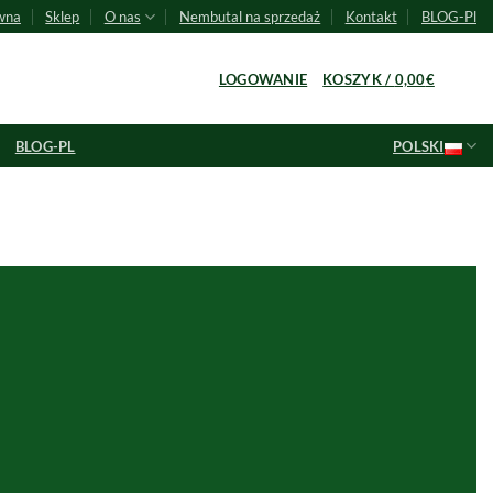
wna
Sklep
O nas
Nembutal na sprzedaż
Kontakt
BLOG-Pl
0
LOGOWANIE
KOSZYK /
0,00
€
BLOG-PL
POLSKI
a dotyczące
al online
 pytania. Dowiedz się, jak