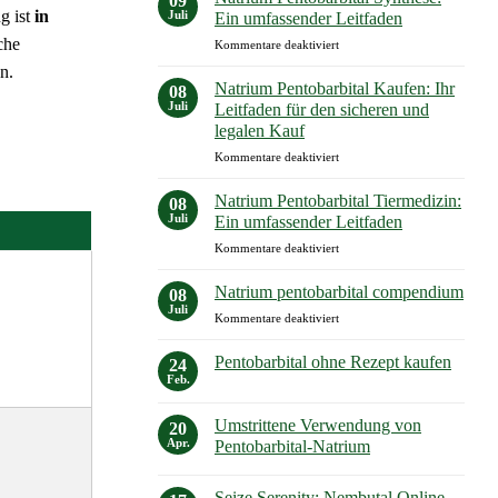
09
Natrium
Anwendung
g ist
in
Juli
Ein umfassender Leitfaden
Pentobarbital?
che
für
Kommentare deaktiviert
Alles,
Natrium
was
n.
Pentobarbital
Sie
Natrium Pentobarbital Kaufen: Ihr
08
Synthese:
wissen
Juli
Leitfaden für den sicheren und
Ein
müssen!
legalen Kauf
umfassender
für
Kommentare deaktiviert
Leitfaden
Natrium
Pentobarbital
Natrium Pentobarbital Tiermedizin:
08
Kaufen:
Juli
Ein umfassender Leitfaden
Ihr
für
Kommentare deaktiviert
Leitfaden
Natrium
für
Pentobarbital
den
Natrium pentobarbital compendium
08
Tiermedizin:
sicheren
Juli
für
Kommentare deaktiviert
Ein
und
Natrium
umfassender
legalen
pentobarbital
Pentobarbital ohne Rezept kaufen
Leitfaden
24
Kauf
compendium
Feb.
Keine
Kommentare
zu
Umstrittene Verwendung von
20
Pentobarbital
ohne
Apr.
Pentobarbital-Natrium
Rezept
Keine
kaufen
Kommentare
Seize Serenity: Nembutal Online
zu