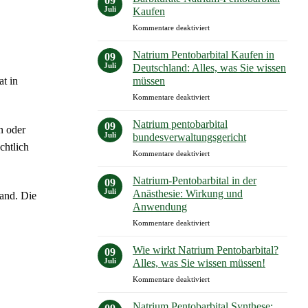
09
Apotheke:
Kauf
Juli
Kaufen
Ihr
für
Kommentare deaktiviert
Umfassender
Barbiturate
Leitfaden
Natrium-
für
Natrium Pentobarbital Kaufen in
09
Pentobarbital
einen
Juli
Deutschland: Alles, was Sie wissen
Kaufen
Sicheren
müssen
at in
Kauf
für
Kommentare deaktiviert
Natrium
Pentobarbital
Natrium pentobarbital
09
n oder
Kaufen
Juli
bundesverwaltungsgericht
in
chtlich
für
Kommentare deaktiviert
Deutschland:
Natrium
Alles,
pentobarbital
was
Natrium-Pentobarbital in der
09
bundesverwaltungsgericht
Sie
Juli
Anästhesie: Wirkung und
and. Die
wissen
Anwendung
müssen
für
Kommentare deaktiviert
Natrium-
Pentobarbital
Wie wirkt Natrium Pentobarbital?
09
in
Juli
Alles, was Sie wissen müssen!
der
für
Kommentare deaktiviert
Anästhesie:
Wie
Wirkung
wirkt
und
Natrium Pentobarbital Synthese: