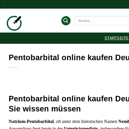
Zum
Inhalt
springen
Suchen
nach:
STARTSEITE
Pentobarbital online kaufen De
Pentobarbital online kaufen De
Sie wissen müssen
Natrium-Pentobarbital
, oft unter dem historischen Namen
Nemb
Anwendung liegt heute in der
Veterinärmedizin
, insbesondere f