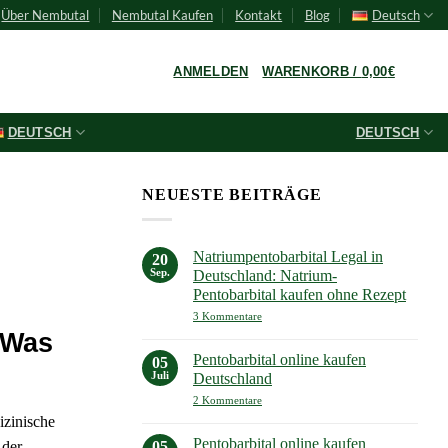
Über Nembutal
Nembutal Kaufen
Kontakt
Blog
Deutsch
0
ANMELDEN
WARENKORB /
0,00
€
DEUTSCH
DEUTSCH
NEUESTE BEITRÄGE
Natriumpentobarbital Legal in
20
Sep.
Deutschland: Natrium-
Pentobarbital kaufen ohne Rezept
zu
3 Kommentare
Natriumpentobarbital
 Was
Legal
in
Pentobarbital online kaufen
05
Deutschland:
Juli
Deutschland
Natrium-
Pentobarbital
zu
2 Kommentare
kaufen
Pentobarbital
ohne
izinische
online
Rezept
kaufen
Pentobarbital online kaufen
05
 der