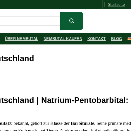
Startseite
ÜBER NEMBUTAL
NEMBUTAL KAUFEN
KONTAKT
BLOG
utschland
utschland | Natrium-Pentobarbital:
utal®
bekannt, gehört zur Klasse der
Barbiturate
. Seine primäre med
ür humane Euthanasie bei Tieren, Narkosen oder als Antiepileptikum. In