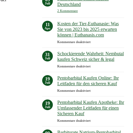
Deutschland
Juli
Deutschland
zu
2 Kommentare
Pentobarbital
online
kaufen
Kosten der Tier-Euthanasie: Was
11
Deutschland
Apr.
Sie von 2023 bis 2025 erwarten
können | Euthanasis.com
für
Kommentare deaktiviert
Kosten
der
Schockierende Wahrheit: Nembutal
31
Tier-
Juli
kaufen Schweiz sicher & legal
Euthanasie:
für
Kommentare deaktiviert
Was
Schockierende
Sie
Wahrheit:
von
Pentobarbital Kaufen Online: Ihr
19
Nembutal
2023
Juli
Leitfaden für den sicheren Kauf
kaufen
bis
für
Kommentare deaktiviert
Schweiz
2025
Pentobarbital
sicher
erwarten
Kaufen
&
Pentobarbital Kaufen Apotheke: Ihr
können
19
Online:
legal
Juli
Umfassender Leitfaden für einen
|
Ihr
Euthanasis.com
Sicheren Kauf
Leitfaden
für
Kommentare deaktiviert
für
Pentobarbital
den
Kaufen
sicheren
Barbiturate Natrium-Pentobarbital