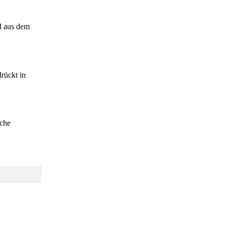
d aus dem
rückt in
iche