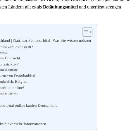
ten Ländern gilt es als
Betäubungsmittel
und unterliegt strengen
chland | Natrium-Pentobarbital: Was Sie wissen müssen
rum wird es bestellt?
nweise
ne Übersicht
 restriktiv?
zungskontexte:
rmen von Pentobarbital
ankreich, Belgien
barbital online?
ssen umgehen
tobarbital online kaufen Deutschland
s für vertiefte Informationen