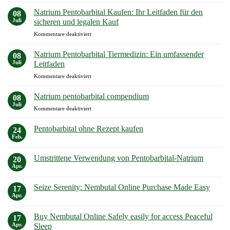
Natrium
was
Pentobarbital
Sie
Natrium Pentobarbital Kaufen: Ihr Leitfaden für den
08
Synthese:
wissen
Juli
sicheren und legalen Kauf
Ein
müssen!
für
Kommentare deaktiviert
umfassender
Natrium
Leitfaden
Pentobarbital
Natrium Pentobarbital Tiermedizin: Ein umfassender
08
Kaufen:
Juli
Leitfaden
Ihr
für
Kommentare deaktiviert
Leitfaden
Natrium
für
Pentobarbital
den
Natrium pentobarbital compendium
08
Tiermedizin:
sicheren
Juli
für
Kommentare deaktiviert
Ein
und
Natrium
umfassender
legalen
pentobarbital
Pentobarbital ohne Rezept kaufen
Leitfaden
24
Kauf
compendium
Feb.
Keine
Kommentare
zu
Umstrittene Verwendung von Pentobarbital-Natrium
20
Pentobarbital
ohne
Apr.
Keine
Rezept
Kommentare
kaufen
zu
Seize Serenity: Nembutal Online Purchase Made Easy
17
Umstrittene
Verwendung
Apr.
Keine
von
Kommentare
Pentobarbital-
zu
Natrium
Buy Nembutal Online Safely easily for access Peaceful
17
Seize
Serenity:
Apr.
Sleep