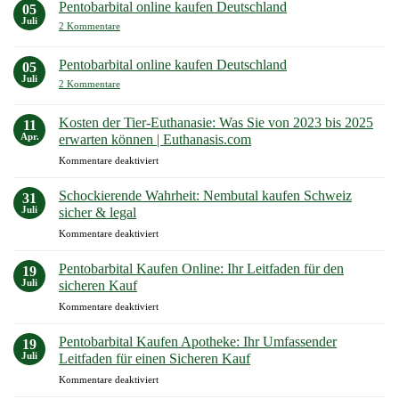
in
Pentobarbital online kaufen Deutschland
05
Deutschland:
Juli
Natrium-
zu
2 Kommentare
Pentobarbital
Pentobarbital
kaufen
online
ohne
kaufen
Pentobarbital online kaufen Deutschland
05
Rezept
Deutschland
Juli
zu
2 Kommentare
Pentobarbital
online
kaufen
Kosten der Tier-Euthanasie: Was Sie von 2023 bis 2025
11
Deutschland
Apr.
erwarten können | Euthanasis.com
für
Kommentare deaktiviert
Kosten
der
Schockierende Wahrheit: Nembutal kaufen Schweiz
31
Tier-
Juli
sicher & legal
Euthanasie:
für
Kommentare deaktiviert
Was
Schockierende
Sie
Wahrheit:
von
Pentobarbital Kaufen Online: Ihr Leitfaden für den
19
Nembutal
2023
Juli
sicheren Kauf
kaufen
bis
für
Kommentare deaktiviert
Schweiz
2025
Pentobarbital
sicher
erwarten
Kaufen
&
Pentobarbital Kaufen Apotheke: Ihr Umfassender
können
19
Online:
legal
Juli
Leitfaden für einen Sicheren Kauf
|
Ihr
Euthanasis.com
für
Kommentare deaktiviert
Leitfaden
Pentobarbital
für