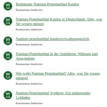
Kaufen
den
Barbiturate Natrium-Pentobarbital Kaufen
09
Apotheke:
sicheren
Juli
für
Kommentare deaktiviert
Ihr
Kauf
Barbiturate
Umfassender
Natrium-
Natrium Pentobarbital Kaufen in Deutschland: Alles, was
Leitfaden
09
Pentobarbital
Juli
für
Sie wissen müssen
Kaufen
einen
für
Kommentare deaktiviert
Sicheren
Natrium
Kauf
Pentobarbital
Natrium pentobarbital bundesverwaltungsgericht
09
Kaufen
Juli
für
Kommentare deaktiviert
in
Natrium
Deutschland:
pentobarbital
Natrium-Pentobarbital in der Anästhesie: Wirkung und
Alles,
09
bundesverwaltungsgericht
Juli
was
Anwendung
Sie
für
Kommentare deaktiviert
wissen
Natrium-
müssen
Pentobarbital
Wie wirkt Natrium Pentobarbital? Alles, was Sie wissen
09
in
Juli
müssen!
der
für
Kommentare deaktiviert
Anästhesie:
Wie
Wirkung
wirkt
und
Natrium Pentobarbital Synthese: Ein umfassender
09
Natrium
Anwendung
Juli
Leitfaden
Pentobarbital?
für
Kommentare deaktiviert
Alles,