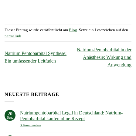
Dieser Eintrag wurde veröffentlicht am
Blog
. Setze ein Lesezeichen auf den
permalink
.
Natrium-Pentobarbital in der
Natrium Pentobarbital Synthese:
Anästhesie: Wirkung und
Ein umfassender Leitfaden
Anwendung
NEUESTE BEITRÄGE
Natriumpentobarbital Legal in Deutschland: Natrium-
20
Sep.
Pentobarbital kaufen ohne Rezept
zu
3 Kommentare
Natriumpentobarbital
Legal