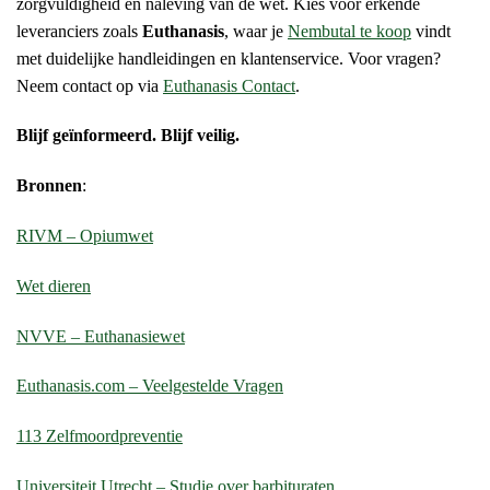
zorgvuldigheid en naleving van de wet. Kies voor erkende
leveranciers zoals
Euthanasis
, waar je
Nembutal te koop
vindt
met duidelijke handleidingen en klantenservice. Voor vragen?
Neem contact op via
Euthanasis Contact
.
Blijf geïnformeerd. Blijf veilig.
Bronnen
:
RIVM – Opiumwet
Wet dieren
NVVE – Euthanasiewet
Euthanasis.com – Veelgestelde Vragen
113 Zelfmoordpreventie
Universiteit Utrecht – Studie over barbituraten