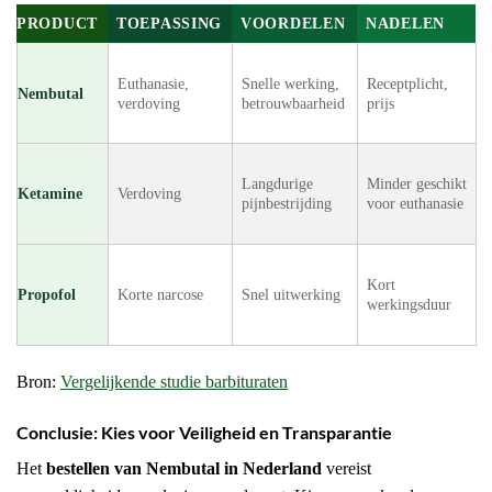
PRODUCT
TOEPASSING
VOORDELEN
NADELEN
Euthanasie,
Snelle werking,
Receptplicht,
Nembutal
verdoving
betrouwbaarheid
prijs
Langdurige
Minder geschikt
Ketamine
Verdoving
pijnbestrijding
voor euthanasie
Kort
Propofol
Korte narcose
Snel uitwerking
werkingsduur
Bron:
Vergelijkende studie barbituraten
Conclusie: Kies voor Veiligheid en Transparantie
Het
bestellen van Nembutal in Nederland
vereist