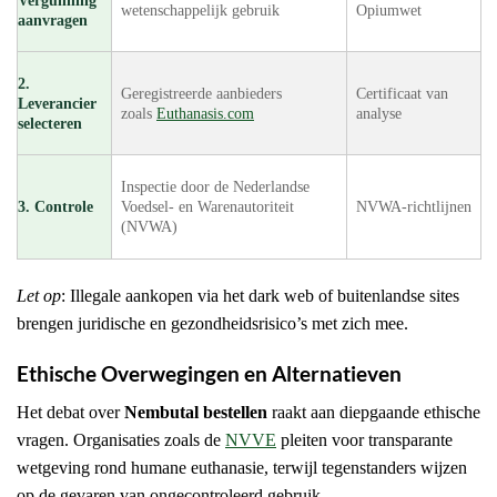
Vergunning
wetenschappelijk gebruik
Opiumwet
aanvragen
2.
Geregistreerde aanbieders
Certificaat van
Leverancier
zoals
Euthanasis.com
analyse
selecteren
Inspectie door de Nederlandse
3. Controle
Voedsel- en Warenautoriteit
NVWA-richtlijnen
(NVWA)
Let op
: Illegale aankopen via het dark web of buitenlandse sites
brengen juridische en gezondheidsrisico’s met zich mee.
Ethische Overwegingen en Alternatieven
Het debat over
Nembutal bestellen
raakt aan diepgaande ethische
vragen. Organisaties zoals de
NVVE
pleiten voor transparante
wetgeving rond humane euthanasie, terwijl tegenstanders wijzen
op de gevaren van ongecontroleerd gebruik.