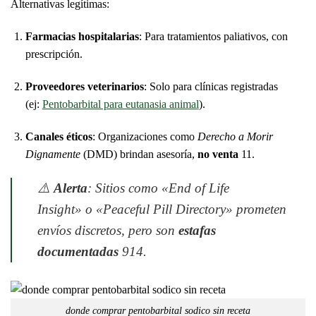
Alternativas legítimas:
Farmacias hospitalarias
: Para tratamientos paliativos, con
prescripción.
Proveedores veterinarios
: Solo para clínicas registradas
(ej:
Pentobarbital para eutanasia animal
).
Canales éticos
: Organizaciones como
Derecho a Morir
Dignamente
(DMD) brindan asesoría,
no venta
11
.
⚠️
Alerta
: Sitios como
«End of Life
Insight»
o
«Peaceful Pill Directory»
prometen
envíos discretos, pero son
estafas
documentadas
9
14
.
donde comprar pentobarbital sodico sin receta