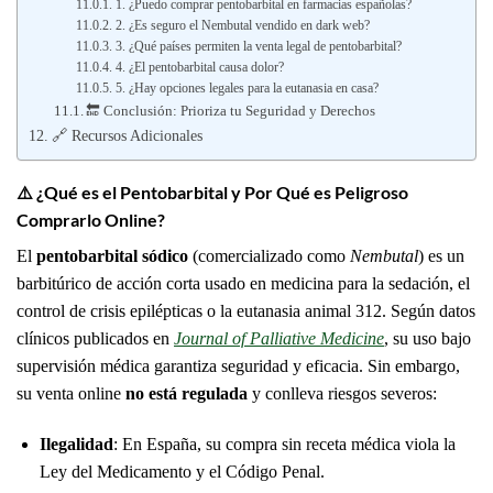
1. ¿Puedo comprar pentobarbital en farmacias españolas?
2. ¿Es seguro el Nembutal vendido en dark web?
3. ¿Qué países permiten la venta legal de pentobarbital?
4. ¿El pentobarbital causa dolor?
5. ¿Hay opciones legales para la eutanasia en casa?
🔚 Conclusión: Prioriza tu Seguridad y Derechos
🔗 Recursos Adicionales
⚠️
¿Qué es el Pentobarbital y Por Qué es Peligroso
Comprarlo Online?
El
pentobarbital sódico
(comercializado como
Nembutal
) es un
barbitúrico de acción corta usado en medicina para la sedación, el
control de crisis epilépticas o la eutanasia animal
3
12
. Según datos
clínicos publicados en
Journal of Palliative Medicine
, su uso bajo
supervisión médica garantiza seguridad y eficacia. Sin embargo,
su venta online
no está regulada
y conlleva riesgos severos:
Ilegalidad
: En España, su compra sin receta médica viola la
Ley del Medicamento y el Código Penal.