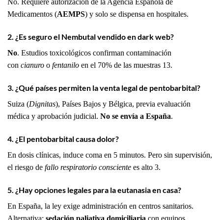
No. Requiere autorización de la Agencia Española de
Medicamentos (
AEMPS
) y solo se dispensa en hospitales.
2.
¿Es seguro el Nembutal vendido en dark web?
No
. Estudios toxicológicos confirman contaminación
con
cianuro
o
fentanilo
en el 70% de las muestras
13
.
3.
¿Qué países permiten la venta legal de pentobarbital?
Suiza (
Dignitas
), Países Bajos y Bélgica, previa evaluación
médica y aprobación judicial.
No se envía a España
.
4.
¿El pentobarbital causa dolor?
En dosis clínicas, induce coma en 5 minutos. Pero sin supervisión,
el riesgo de
fallo respiratorio consciente
es alto
3
.
5.
¿Hay opciones legales para la eutanasia en casa?
En España, la ley exige administración en centros sanitarios.
Alternativa:
sedación paliativa domiciliaria
con equipos