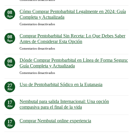
España:
2025
Comprar
Guía
pentobarbital
para
Cómo Comprar Pentobarbital Legalmente en 2024: Guía
08
para
una
Ago
Completa y Actualizada
animales
Compra
en
Comentarios desactivados
de
Legal
Cómo
laboratorio
y
Comprar
España
Comprar Pentobarbital Sin Receta: Lo Que Debes Saber
Segura
08
Pentobarbital
Ago
Antes de Considerar Esta Opción
en
Legalmente
España
en
Comentarios desactivados
en
Comprar
2024:
Pentobarbital
Guía
Dónde Comprar Pentobarbital en Línea de Forma Segura:
08
Sin
Completa
Ago
Guía Completa y Actualizada
Receta:
y
en
Comentarios desactivados
Lo
Actualizada
Dónde
Que
Comprar
Debes
Uso de Pentobarbital Sódico en la Eutanasia
27
Pentobarbital
Saber
Abr
No
en
Antes
hay
Línea
comentarios
de
Nembutal para salida Internacional: Una opción
17
en
de
Considerar
Uso
Abr
compasiva para el final de la vida
Forma
Esta
de
Segura:
No
Pentobarbital
Opción
hay
Sódico
Guía
Comprar Nembutal online experiencia
17
comentarios
en
Completa
en
la
Abr
No
y
Nembutal
Eutanasia
hay
para
Actualizada