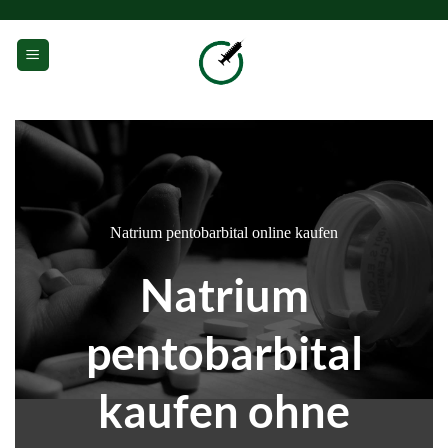
Zum
Inhalt
0
springen
Natrium pentobarbital online kaufen
Natrium
pentobarbital
kaufen ohne