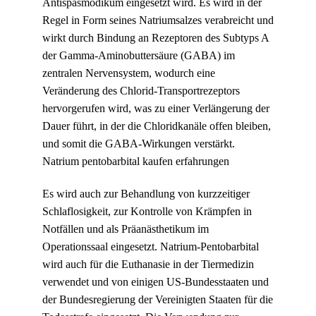
Antispasmodikum eingesetzt wird. Es wird in der
Produktseite
Regel in Form seines Natriumsalzes verabreicht und
gewählt
wirkt durch Bindung an Rezeptoren des Subtyps A
werden
der Gamma-Aminobuttersäure (GABA) im
zentralen Nervensystem, wodurch eine
Veränderung des Chlorid-Transportrezeptors
hervorgerufen wird, was zu einer Verlängerung der
Dauer führt, in der die Chloridkanäle offen bleiben,
und somit die GABA-Wirkungen verstärkt.
Natrium pentobarbital kaufen erfahrungen
Es wird auch zur Behandlung von kurzzeitiger
Schlaflosigkeit, zur Kontrolle von Krämpfen in
Notfällen und als Präanästhetikum im
Operationssaal eingesetzt. Natrium-Pentobarbital
wird auch für die Euthanasie in der Tiermedizin
verwendet und von einigen US-Bundesstaaten und
der Bundesregierung der Vereinigten Staaten für die