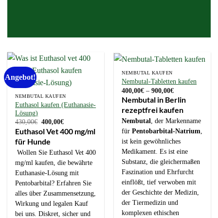
NEMBUTAL KAUFEN
Angebot!
Nembutal-Tabletten kaufen
Preisspanne:
400,00
€
–
900,00
€
400,00€
NEMBUTAL KAUFEN
Nembutal in Berlin
bis
Euthasol kaufen (Euthanasie-
rezeptfrei kaufen
900,00€
Lösung)
Nembutal
, der Markenname
Ursprünglicher
Aktueller
430,00
€
400,00
€
Preis
Preis
Euthasol Vet 400 mg/ml
für
Pentobarbital-Natrium
,
war:
ist:
für Hunde
430,00€
400,00€.
ist kein gewöhnliches
Medikament. Es ist eine
Wollen Sie Euthasol Vet 400
Substanz, die gleichermaßen
mg/ml kaufen, die bewährte
Faszination und Ehrfurcht
Euthanasie-Lösung mit
einflößt, tief verwoben mit
Pentobarbital? Erfahren Sie
der Geschichte der Medizin,
alles über Zusammensetzung,
der Tiermedizin und
Wirkung und legalen Kauf
komplexen ethischen
bei uns. Diskret, sicher und