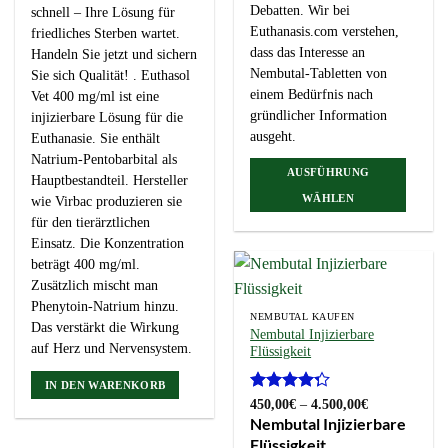
Debatten. Wir bei
schnell – Ihre Lösung für
Euthanasis.com verstehen,
friedliches Sterben wartet.
dass das Interesse an
Handeln Sie jetzt und sichern
Nembutal-Tabletten von
Sie sich Qualität! . Euthasol
einem Bedürfnis nach
Vet 400 mg/ml ist eine
gründlicher Information
injizierbare Lösung für die
ausgeht.
Euthanasie. Sie enthält
Natrium-Pentobarbital als
AUSFÜHRUNG
Hauptbestandteil. Hersteller
WÄHLEN
wie Virbac produzieren sie
Dieses
für den tierärztlichen
Produkt
Einsatz. Die Konzentration
weist
beträgt 400 mg/ml.
mehrere
Zusätzlich mischt man
Varianten
Phenytoin-Natrium hinzu.
NEMBUTAL KAUFEN
auf.
Das verstärkt die Wirkung
Nembutal Injizierbare
Die
auf Herz und Nervensystem.
Flüssigkeit
Optionen
IN DEN WARENKORB
können
Bewertet
Preisspanne:
450,00
€
–
4.500,00
€
auf
450,00€
mit
4.25
Nembutal Injizierbare
bis
der
von 5
Flüssigkeit
4.500,00€