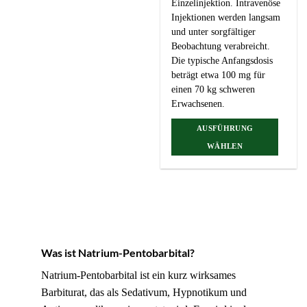
Einzelinjektion. Intravenöse
Injektionen werden langsam
und unter sorgfältiger
Beobachtung verabreicht.
Die typische Anfangsdosis
beträgt etwa 100 mg für
einen 70 kg schweren
Erwachsenen.
AUSFÜHRUNG
WÄHLEN
Dieses
Produkt
weist
mehrere
Varianten
auf.
Die
Was ist Natrium-Pentobarbital?
Optionen
Natrium-Pentobarbital ist ein kurz wirksames
können
Barbiturat, das als Sedativum, Hypnotikum und
auf
der