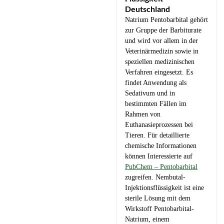
Produktseite
Deutschland
gewählt
Natrium Pentobarbital gehört
werden
zur Gruppe der Barbiturate
und wird vor allem in der
Veterinärmedizin sowie in
speziellen medizinischen
Verfahren eingesetzt. Es
findet Anwendung als
Sedativum und in
bestimmten Fällen im
Rahmen von
Euthanasieprozessen bei
Tieren. Für detaillierte
chemische Informationen
können Interessierte auf
PubChem – Pentobarbital
zugreifen. Nembutal-
Injektionsflüssigkeit ist eine
sterile Lösung mit dem
Wirkstoff Pentobarbital-
Natrium, einem