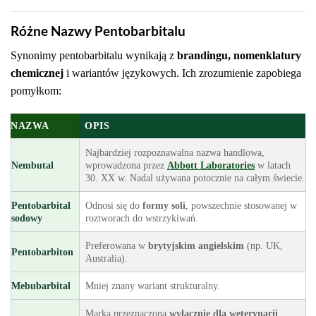
Różne Nazwy Pentobarbitalu
Synonimy pentobarbitalu wynikają z
brandingu, nomenklatury
chemicznej
i wariantów językowych. Ich zrozumienie zapobiega
pomyłkom:
NAZWA
OPIS
Najbardziej rozpoznawalna nazwa handlowa,
Nembutal
wprowadzona przez
Abbott Laboratories
w latach
30. XX w. Nadal używana potocznie na całym świecie.
Pentobarbital
Odnosi się do
formy soli
, powszechnie stosowanej w
sodowy
roztworach do wstrzykiwań.
Preferowana w
brytyjskim angielskim
(np. UK,
Pentobarbiton
Australia).
Mebubarbital
Mniej znany wariant strukturalny.
Marka przeznaczona
wyłącznie dla weterynarii