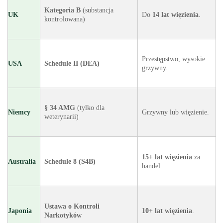
Kategoria B
(substancja
UK
Do
14 lat więzienia
.
kontrolowana)
Przestępstwo, wysokie
USA
Schedule II (DEA)
grzywny.
§ 34 AMG
(tylko dla
Niemcy
Grzywny lub więzienie.
weterynarii)
15+ lat więzienia
za
Australia
Schedule 8 (S4B)
handel.
Ustawa o Kontroli
Japonia
10+ lat więzienia
.
Narkotyków