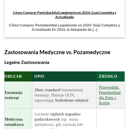
Cómo Comprar Pentobarbital Legalmente en 2024: Guía Completa y
Actualizada
Cómo Comprar Pentobarbital Legalmente en 2024: Guía Completa y
Actualizada En 2024, la búsqueda de [...]
Zastosowania Medyczne vs. Pozamedyczne
Legalne Zastosowania
OBSZAR
OPIS
ŹRÓDŁO
Przewodnik:
Złoty standard
humanitarnej
Eutanazja
Pentobarbital
eutanazji. Hamuje OUN,
zwierząt
dla Psów i
zapewniając
bezbolesne odejście
.
Kotów
Leczenie
ciężkich napadów
Medycyna
padaczkowych
(np.
status
ratunkowa
epilepticus
), gdy zawiodą leki