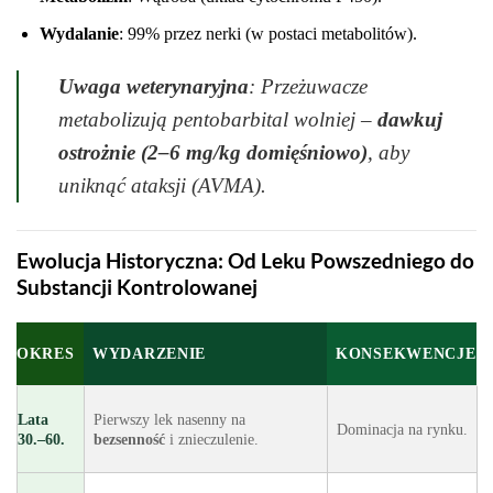
Wydalanie
: 99% przez nerki (w postaci metabolitów).
Uwaga weterynaryjna
: Przeżuwacze
metabolizują pentobarbital wolniej –
dawkuj
ostrożnie (2–6 mg/kg domięśniowo)
, aby
uniknąć ataksji (
AVMA
).
Ewolucja Historyczna: Od Leku Powszedniego do
Substancji Kontrolowanej
OKRES
WYDARZENIE
KONSEKWENCJE
Lata
Pierwszy lek nasenny na
Dominacja na rynku.
30.–60.
bezsenność
i znieczulenie.