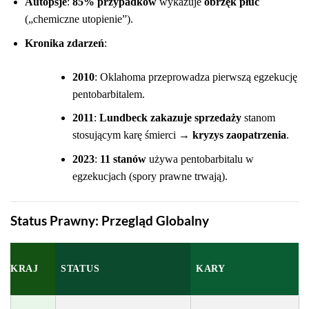
Autopsje
:
85% przypadków
wykazuje
obrzęk płuc
(„chemiczne utopienie”).
Kronika zdarzeń
:
2010
: Oklahoma przeprowadza pierwszą egzekucję
pentobarbitalem.
2011
:
Lundbeck zakazuje sprzedaży
stanom
stosującym karę śmierci →
kryzys zaopatrzenia
.
2023
:
11 stanów
używa pentobarbitalu w
egzekucjach (spory prawne trwają).
Status Prawny: Przegląd Globalny
KRAJ
STATUS
KARY