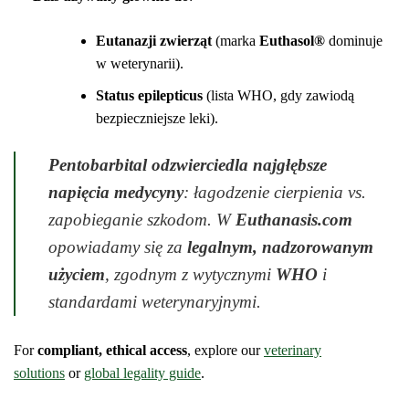
Eutanazji zwierząt
(marka
Euthasol®
dominuje
w weterynarii).
Status epilepticus
(lista WHO, gdy zawiodą
bezpieczniejsze leki).
Pentobarbital odzwierciedla najgłębsze
napięcia medycyny
: łagodzenie cierpienia vs.
zapobieganie szkodom. W
Euthanasis.com
opowiadamy się za
legalnym, nadzorowanym
użyciem
, zgodnym z wytycznymi
WHO
i
standardami weterynaryjnymi.
For
compliant, ethical access
, explore our
veterinary
solutions
or
global legality guide
.