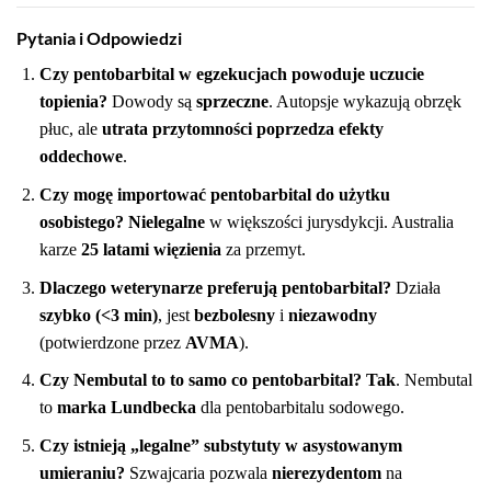
Pytania i Odpowiedzi
Czy pentobarbital w egzekucjach powoduje uczucie
topienia?
Dowody są
sprzeczne
. Autopsje wykazują obrzęk
płuc, ale
utrata przytomności poprzedza efekty
oddechowe
.
Czy mogę importować pentobarbital do użytku
osobistego?
Nielegalne
w większości jurysdykcji. Australia
karze
25 latami więzienia
za przemyt.
Dlaczego weterynarze preferują pentobarbital?
Działa
szybko (<3 min)
, jest
bezbolesny
i
niezawodny
(potwierdzone przez
AVMA
).
Czy Nembutal to to samo co pentobarbital?
Tak
. Nembutal
to
marka Lundbecka
dla pentobarbitalu sodowego.
Czy istnieją „legalne” substytuty w asystowanym
umieraniu?
Szwajcaria pozwala
nierezydentom
na