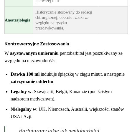
pierwszej linii.
Historycznie stosowany do sedacji
chirurgicznej; obecnie rzadki ze
Anestezjologia
względu na ryzyko
przedawkowania.
Kontrowersyjne Zastosowania
W
asystowanym umieraniu
pentobarbital jest poszukiwany ze
względu na niezawodność:
Dawka 100 ml
indukuje śpiączkę w ciągu minut, a następnie
zatrzymanie oddechu
.
Legalny w
: Szwajcarii, Belgii, Kanadzie (pod ścisłym
nadzorem medycznym).
Nielegalny w
: UK, Niemczech, Australii, większości stanów
USA i Azji.
„Barbiturany takie jak pentobarbital