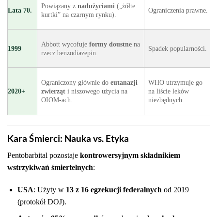
Powiązany z
nadużyciami
(„żółte
Lata 70.
Ograniczenia prawne.
kurtki” na czarnym rynku).
Abbott wycofuje
formy doustne
na
1999
Spadek popularności.
rzecz benzodiazepin.
Ograniczony głównie do
eutanazji
WHO utrzymuje go
2020+
zwierząt
i niszowego użycia na
na liście leków
OIOM-ach.
niezbędnych.
Kara Śmierci: Nauka vs. Etyka
Pentobarbital pozostaje
kontrowersyjnym składnikiem
wstrzykiwań śmiertelnych
:
USA
: Użyty w
13 z 16 egzekucji federalnych
od 2019
(protokół DOJ).