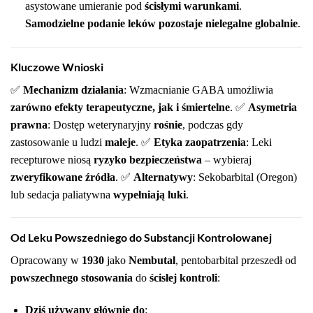
asystowane umieranie pod
ścisłymi warunkami
.
Samodzielne podanie leków pozostaje nielegalne globalnie
.
Kluczowe Wnioski
✅
Mechanizm działania
: Wzmacnianie GABA umożliwia
zarówno efekty terapeutyczne, jak i śmiertelne
. ✅
Asymetria
prawna
: Dostęp weterynaryjny
rośnie
, podczas gdy
zastosowanie u ludzi
maleje
. ✅
Etyka zaopatrzenia
: Leki
recepturowe niosą
ryzyko bezpieczeństwa
– wybieraj
zweryfikowane źródła
. ✅
Alternatywy
: Sekobarbital (Oregon)
lub sedacja paliatywna
wypełniają luki
.
Od Leku Powszedniego do Substancji Kontrolowanej
Opracowany w
1930
jako
Nembutal
, pentobarbital przeszedł od
powszechnego stosowania
do
ścisłej kontroli
:
Dziś używany głównie do
: