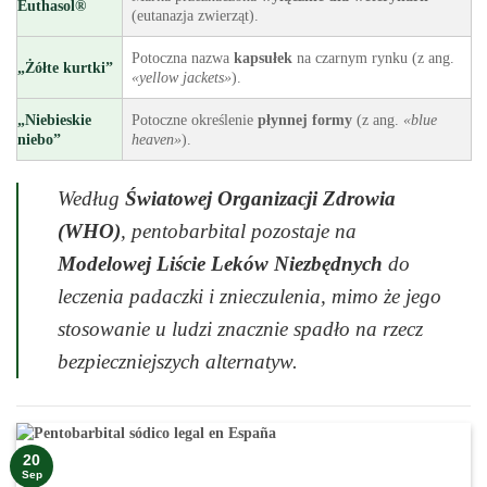
Euthasol®
(eutanazja zwierząt).
Potoczna nazwa
kapsułek
na czarnym rynku (z ang.
„Żółte kurtki”
«yellow jackets»
).
„Niebieskie
Potoczne określenie
płynnej formy
(z ang.
«blue
niebo”
heaven»
).
Według
Światowej Organizacji Zdrowia
(WHO)
, pentobarbital pozostaje na
Modelowej Liście Leków Niezbędnych
do
leczenia padaczki i znieczulenia, mimo że jego
stosowanie u ludzi znacznie spadło na rzecz
bezpieczniejszych alternatyw.
20
Sep