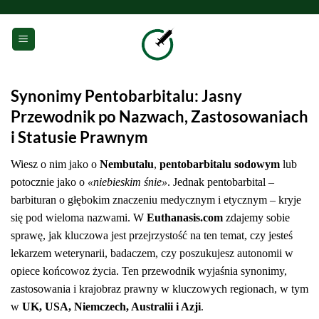
Saltar
al
0
contenido
Synonimy Pentobarbitalu: Jasny
Przewodnik po Nazwach, Zastosowaniach
i Statusie Prawnym
Wiesz o nim jako o
Nembutalu
,
pentobarbitalu sodowym
lub
potocznie jako o
«niebieskim śnie»
. Jednak pentobarbital –
barbituran o głębokim znaczeniu medycznym i etycznym – kryje
się pod wieloma nazwami. W
Euthanasis.com
zdajemy sobie
sprawę, jak kluczowa jest przejrzystość na ten temat, czy jesteś
lekarzem weterynarii, badaczem, czy poszukujesz autonomii w
opiece końcowoz życia. Ten przewodnik wyjaśnia synonimy,
zastosowania i krajobraz prawny w kluczowych regionach, w tym
w
UK, USA, Niemczech, Australii i Azji
.