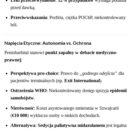
Leki przeciwwymiotne
:
12% przypadków
wymaga podania
przed dawką.
Przeciwwskazania
: Porfiria, ciężka POChP, niekontrolowany
ból.
Napięcia Etyczne: Autonomia vs. Ochrona
Pentobarbital stanowi
punkt zapalny w debacie medyczno-
prawnej
:
Perspektywa pro-choice
: Prawo do
„godnego odejścia”
dla
pacjentów terminalnych (np.
Exit International
).
Ostrzeżenia WHO
: Niekontrolowany dostęp sprzyja
epidemii
samobójstw
.
Nierówność
: Koszt asystowanego umierania w Szwajcarii
(
€10 000
) wyklucza osoby o niskich dochodach.
Alternatywa
:
Sedycja paliatywna midazolamem
jest legalna