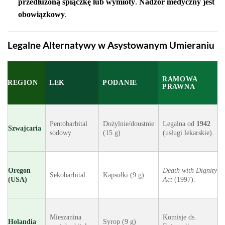
przedłużoną śpiączkę lub wymioty
.
Nadzór medyczny jest
obowiązkowy
.
Legalne Alternatywy w Asystowanym Umieraniu
RAMOWA
REGION
LEK
PODANIE
PRAWNA
Pentobarbital
Dożylnie/doustnie
Legalna od
1942
Szwajcaria
sodowy
(15 g)
(usługi lekarskie).
Oregon
Death with Dignity
Sekobarbital
Kapsułki (9 g)
(USA)
Act
(1997).
Mieszanina
Komisje ds.
Holandia
Syrop (9 g)