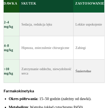
DAWKA
SKUTEK
ZASTOSOWANIE
2–4
Sedacja, redukcja lęku
Lekkie uspokojenie
mg/kg
4–8
Hipnoza, znieczulenie chirurgiczne
Zabiegi
mg/kg
>10
Zatrzymanie oddechu, niewydolność
Śmiertelne
mg/kg
serca
Farmakokinetyka
Okres półtrwania
: 15–50 godzin (zależny od dawki).
Metabolizm
: Wątroba (układ cytochromu P450).