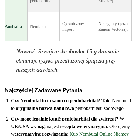
pentobarbitalu
Eutanazji.
Ograniczony
Nielegalny (poza
Australia
Nembutal
import
stanem Victoria).
Nowość
: Szwajcarska
dawka 15 g doustnie
eliminuje ryzyko przedłużonej śpiączki przy
niższych dawkach.
Najczęściej Zadawane Pytania
Czy Nembutal to to samo co pentobarbital?
Tak
. Nembutal
to
oryginalna nazwa handlowa
pentobarbitalu sodowego.
Czy mogę legalnie kupić pentobarbital dla zwierząt?
W
UE/USA
wymagana jest
recepta weterynaryjna
. Oferujemy
weterynaryjne rozwiązania
:
Kup Nembutal Online Niemcy
.