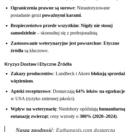
Ograniczenia prawne są surowe
: Nieautoryzowane
posiadanie grozi
poważnymi karami
.
Bezpieczeństwo przede wszystkim
:
Nigdy nie stosuj
samodzielnie
– skonsultuj się z profesjonalistą.
Zastosowanie weterynaryjne jest powszechne
:
Etyczne
źródła
są kluczowe.
Kryzys Dostaw i Etyczne Źródła
Zakazy producentów
: Lundbeck i Akorn
blokują sprzedaż
więzieniom
.
Apteki recepturowe
: Dostarczają
64% leków na egzekucje
w USA (ryzyko zmiennej jakości).
Wpływ na weterynarię
: Niedobory opóźniają
humanitarną
eutanazję zwierząt
; ceny wzrosły o
300% (2020–2024)
.
Nasza zgodność
: Euthanasis.com dostarcza