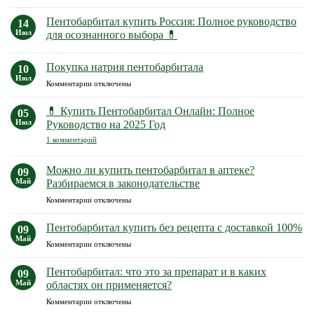
к
нет
записи
Пентобарбитал купить Pоссия: Полное руководство
14
Пентобарбитал
натрия
Июл
для осознанного выбора 💊
в
Комментариев
России
к
нет
Покупка натрия пентобарбитала
записи
10
Пентобарбитал
Июл
к
Комментарии
отключены
купить
Pоссия:
записи
Полное
Покупка
💊 Купить Пентобарбитал Онлайн: Полное
05
руководство
натрия
для
Июл
Руководство на 2025 Год
осознанного
пентобарбитала
к
выбора
1 комментарий
записи
💊
💊
Купить
Можно ли купить пентобарбитал в аптеке?
09
Пентобарбитал
Май
Разбираемся в законодательстве
Онлайн:
Полное
к
Комментарии
отключены
Руководство
записи
на
2025
Можно
Пентобарбитал купить без рецепта с доставкой 100%
09
Год
ли
Май
к
Комментарии
отключены
купить
записи
пентобарбитал
Пентобарбитал
Пентобарбитал: что это за препарат и в каких
в
09
купить
Май
аптеке?
областях он применяется?
без
Разбираемся
к
Комментарии
отключены
рецепта
в
записи