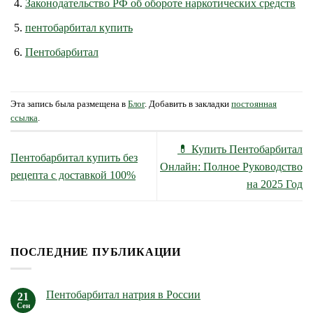
Законодательство РФ об обороте наркотических средств
пентобарбитал купить
Пентобарбитал
Эта запись была размещена в
Блог
. Добавить в закладки
постоянная
ссылка
.
💊 Купить Пентобарбитал
Пентобарбитал купить без
Онлайн: Полное Руководство
рецепта с доставкой 100%
на 2025 Год
ПОСЛЕДНИЕ ПУБЛИКАЦИИ
Пентобарбитал натрия в России
21
Сен
Комментариев