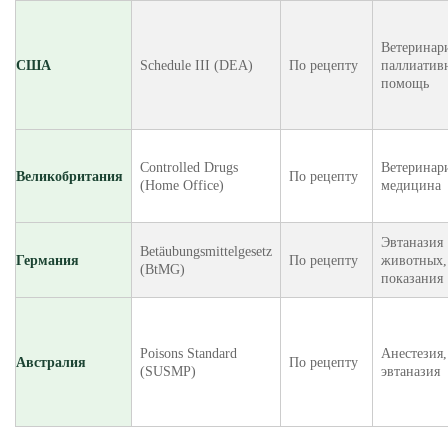
Ветеринар
США
Schedule III (DEA)
По рецепту
паллиатив
помощь
Controlled Drugs
Ветеринар
Великобритания
По рецепту
(Home Office)
медицина
Эвтаназия
Betäubungsmittelgesetz
Германия
По рецепту
животных,
(BtMG)
показания
Poisons Standard
Анестезия,
Австралия
По рецепту
(SUSMP)
эвтаназия