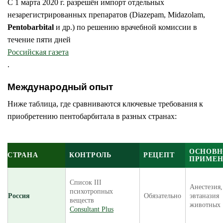
С 1 марта 2020 г. разрешён импорт отдельных
незарегистрированных препаратов (Diazepam, Midazolam,
Pentobarbital
и др.) по решению врачебной комиссии в
течение пяти дней
Российская газета
.
Международный опыт
Ниже таблица, где сравниваются ключевые требования к
приобретению пентобарбитала в разных странах:
ОСНОВН
СТРАНА
КОНТРОЛЬ
РЕЦЕПТ
ПРИМЕН
Список III
Анестезия,
психотропных
Россия
Обязательно
эвтаназия
веществ
животных
Consultant Plus