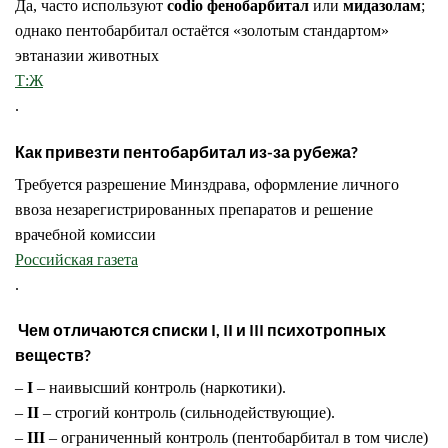
Да, часто используют
сodio фенобарбитал
или
мидазолам
;
однако пентобарбитал остаётся «золотым стандартом»
эвтаназии животных
Т:Ж
.
Как привезти пентобарбитал из-за рубежа?
Требуется разрешение Минздрава, оформление личного
ввоза незарегистрированных препаратов и решение
врачебной комиссии
Российская газета
.
Чем отличаются списки I, II и III психотропных
веществ?
–
I
– наивысший контроль (наркотики).
–
II
– строгий контроль (сильнодействующие).
–
III
– ограниченный контроль (пентобарбитал в том числе)