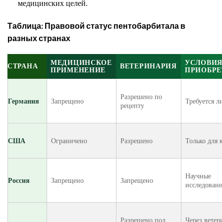
медицинских целей.
Таблица: Правовой статус пентобарбитала в
разных странах
МЕДИЦИНСКОЕ
УСЛОВИ
СТРАНА
ВЕТЕРИНАРИЯ
ПРИМЕНЕНИЕ
ПРИОБРЕ
Разрешено по
Германия
Запрещено
Требуется л
рецепту
США
Ограничено
Разрешено
Только для 
Научные
Россия
Запрещено
Запрещено
исследован
Разрешено под
Через вете