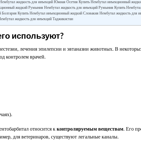
Нембутал жидкость для инъекций Южная Осетия Купить Нембутал инъекционный жидк
екционный жидкий Румыния Нембутал жидкость для инъекций Румыния Купить Нембута
й Болгария Купить Нембутал инъекционный жидкий Словакия Нембутал жидкость для и
ембутал жидкость для инъекций Таджикистан
его используют?
естезии, лечения эпилепсии и эвтаназии животных. В некоторы
од контролем врачей.
чаях).
ентобарбитал относится к
контролируемым веществам
. Его п
имер, для ветеринаров, существуют легальные каналы.