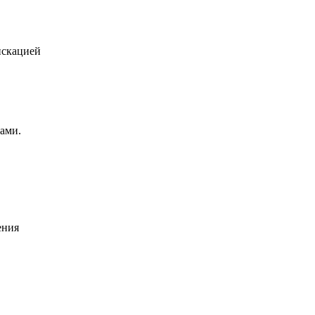
искацией
ами.
ения