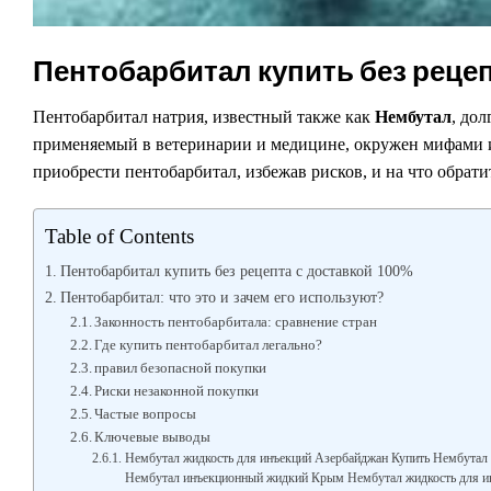
Пентобарбитал купить без рецеп
Пентобарбитал натрия, известный также как
Нембутал
, до
применяемый в ветеринарии и медицине, окружен мифами и
приобрести пентобарбитал, избежав рисков, и на что обрат
Table of Contents
Пентобарбитал купить без рецепта с доставкой 100%
Пентобарбитал: что это и зачем его используют?
Законность пентобарбитала: сравнение стран
Где купить пентобарбитал легально?
правил безопасной покупки
Риски незаконной покупки
Частые вопросы
Ключевые выводы
Нембутал жидкость для инъекций Азербайджан Купить Нембутал
Нембутал инъекционный жидкий Крым Нембутал жидкость для и