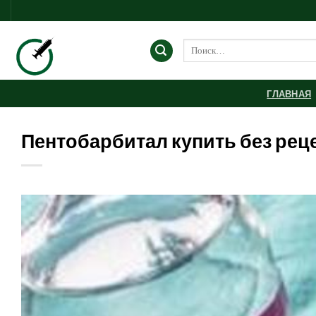
Skip
to
content
Искать:
ГЛАВНАЯ
Пентобарбитал купить без рец