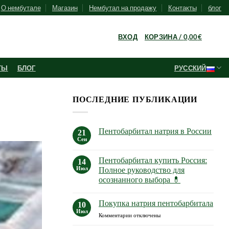
О нембутале
Магазин
Нембутал на продажу
Контакты
блог
0
ВХОД
КОРЗИНА /
0,00
€
ТЫ
БЛОГ
РУССКИЙ
ПОСЛЕДНИЕ ПУБЛИКАЦИИ
Пентобарбитал натрия в России
21
Сен
Комментариев
к
нет
записи
Пентобарбитал купить Pоссия:
14
Пентобарбитал
натрия
Июл
Полное руководство для
в
осознанного выбора 💊
России
Комментариев
к
нет
Покупка натрия пентобарбитала
записи
10
Пентобарбитал
Июл
к
Комментарии
отключены
купить
Pоссия:
записи