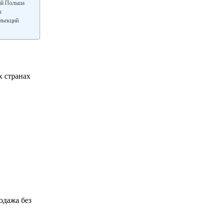
ий Польша
л
нъекций
х странах
родажа без