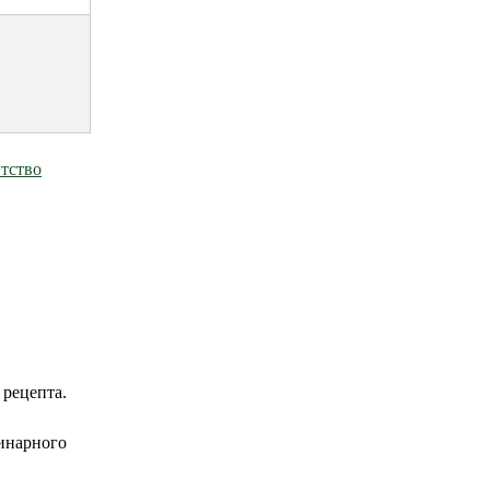
нтство
 рецепта.
ринарного