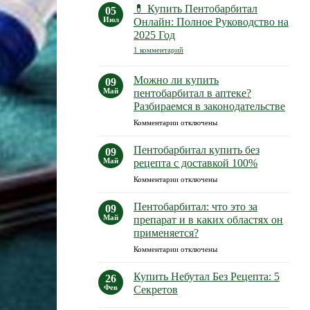
Полное
Покупка
💊 Купить Пентобарбитал
05
руководство
натрия
для
Июл
Онлайн: Полное Руководство на
осознанного
пентобарбитала
2025 Год
выбора
💊
к
1 комментарий
записи
💊
Купить
Можно ли купить
09
Пентобарбитал
Май
пентобарбитал в аптеке?
Онлайн:
Полное
Разбираемся в законодательстве
Руководство
на
к
Комментарии
отключены
2025
записи
Год
Можно
Пентобарбитал купить без
09
ли
Май
рецепта с доставкой 100%
купить
к
Комментарии
отключены
пентобарбитал
записи
в
Пентобарбитал
аптеке?
Пентобарбитал: что это за
09
купить
Разбираемся
Май
препарат и в каких областях он
без
в
применяется?
рецепта
законодательстве
к
Комментарии
с
отключены
записи
доставкой
Пентобарбитал:
100%
Купить Небутал Без Рецепта: 5
26
что
Фев
Секретов
это
Комментариев
за