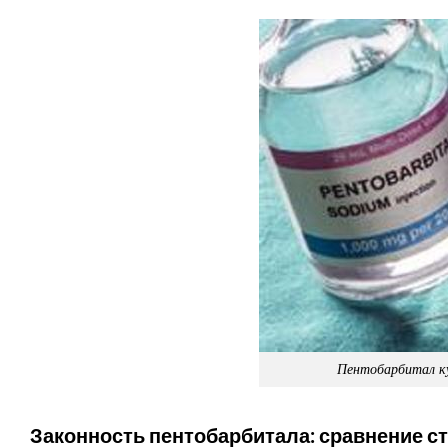
Пентобарбитал ку
Законность пентобарбитала: сравнение с